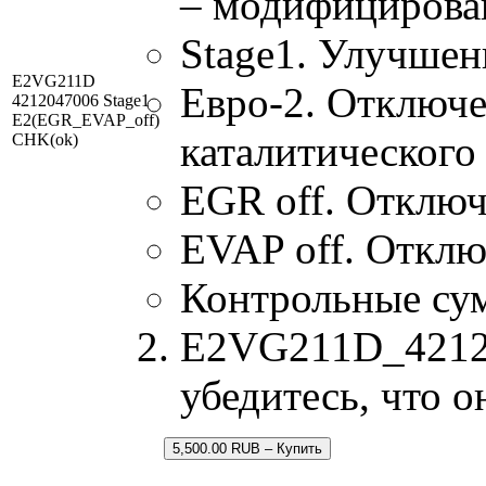
– модифицирова
Stage1. Улучшен
E2VG211D
Евро-2. Отключе
4212047006 Stage1
E2(EGR_EVAP_off)
каталитического
CHK(ok)
EGR off. Отключ
EVAP off. Отклю
Контрольные су
E2VG211D_421204
убедитесь, что 
5,500.00 RUB – Купить