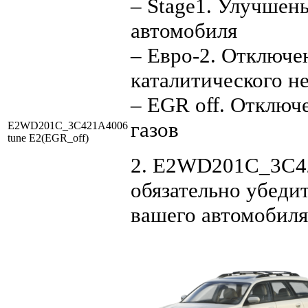
– Stage1. Улучшен
автомобиля
– Евро-2. Отключе
каталитического н
– EGR off. Отключ
газов
E2WD201C_3C421A4006
tune E2(EGR_off)
2. E2WD201C_3C42
обязательно убедит
вашего автомобиля