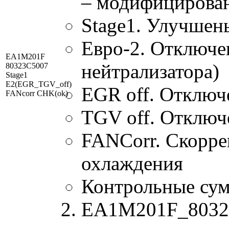
– модифицирова
Stage1. Улучшен
Евро-2. Отключен
EA1M201F
нейтрализатора)
80323C5007
Stage1
E2(EGR_TGV_off)
EGR off. Отключ
FANcorr CHK(ok)
TGV off. Отключ
FANCorr. Скорре
охлаждения
Контрольные су
EA1M201F_80323C