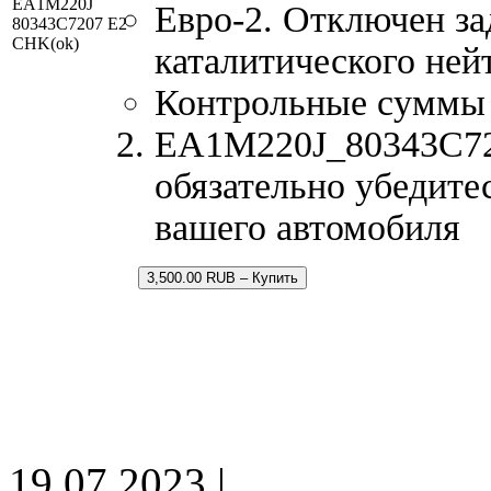
EA1M220J
Евро-2. Отключен за
80343C7207 E2
CHK(ok)
каталитического ней
Контрольные суммы
EA1M220J_80343C720
обязательно убедите
вашего автомобиля
3,500.00 RUB – Купить
19.07.2023 |