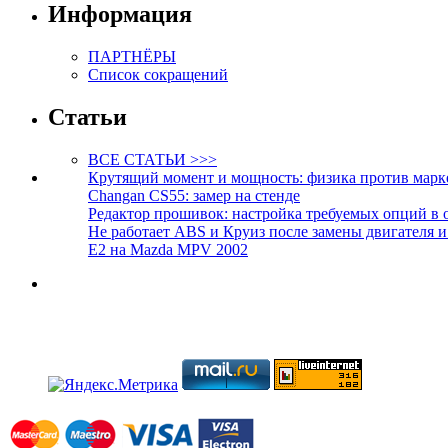
Информация
ПАРТНЁРЫ
Список сокращений
Статьи
ВСЕ СТАТЬИ >>>
Крутящий момент и мощность: физика против марк
Changan CS55: замер на стенде
Редактор прошивок: настройка требуемых опций в 
Не работает ABS и Круиз после замены двигателя 
E2 на Mazda MPV 2002