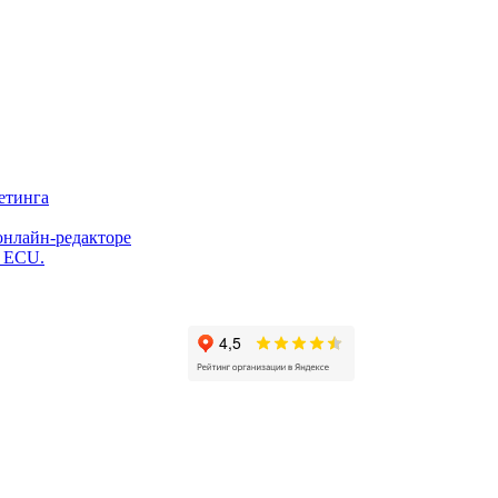
етинга
онлайн-редакторе
и ECU.