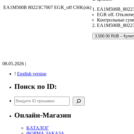
EA1M500B 80223C7007 EGR_off CHK(ok)
EA1M500B_80223C
EGR off. Отключе
Контрольные сум
EA1M500B_80223C7
3,500.00 RUB – Купи
08.05.2026 |
!
English version
Поиск по ID:
Поиск
Онлайн-Магазин
КАТАЛОГ
ФОРМА ЗАКАЗА