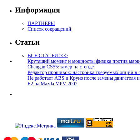
Информация
ПАРТНЁРЫ
Список сокращений
Статьи
ВСЕ СТАТЬИ >>>
Крутящий момент и мощность: физика против марк
Changan CS55: замер на стенде
Редактор прошивок: настройка требуемых опций в 
Не работает ABS и Круиз после замены двигателя 
E2 на Mazda MPV 2002