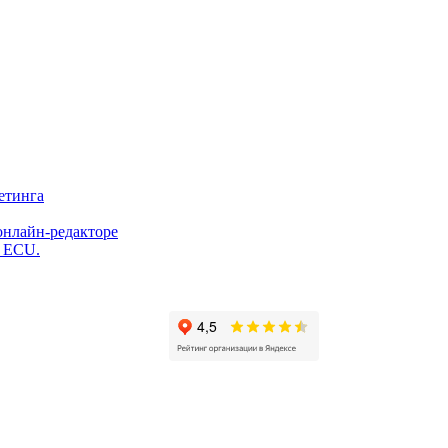
етинга
онлайн-редакторе
и ECU.