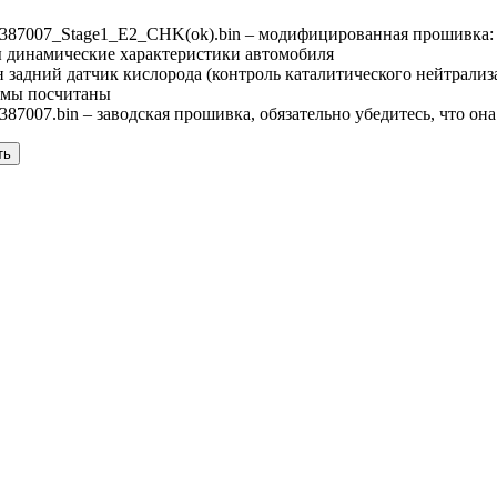
87007_Stage1_E2_CHK(ok).bin – модифицированная прошивка:
ы динамические характеристики автомобиля
 задний датчик кислорода (контроль каталитического нейтрализ
ммы посчитаны
007.bin – заводская прошивка, обязательно убедитесь, что он
ть