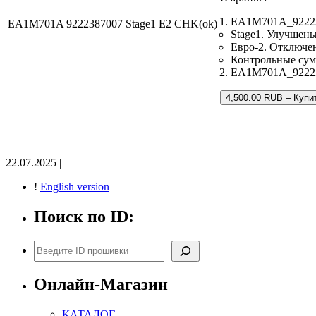
EA1M701A_92223
EA1M701A 9222387007 Stage1 E2 CHK(ok)
Stage1. Улучшен
Евро-2. Отключен
Контрольные су
EA1M701A_9222387
4,500.00 RUB – Купи
22.07.2025 |
!
English version
Поиск по ID:
Поиск
Онлайн-Магазин
КАТАЛОГ