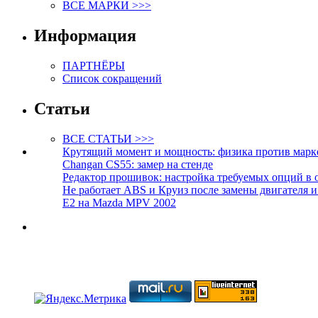
ВСЕ МАРКИ >>>
Информация
ПАРТНЁРЫ
Список сокращений
Статьи
ВСЕ СТАТЬИ >>>
Крутящий момент и мощность: физика против марк
Changan CS55: замер на стенде
Редактор прошивок: настройка требуемых опций в 
Не работает ABS и Круиз после замены двигателя 
E2 на Mazda MPV 2002