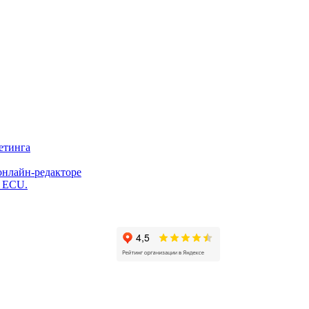
етинга
онлайн-редакторе
и ECU.