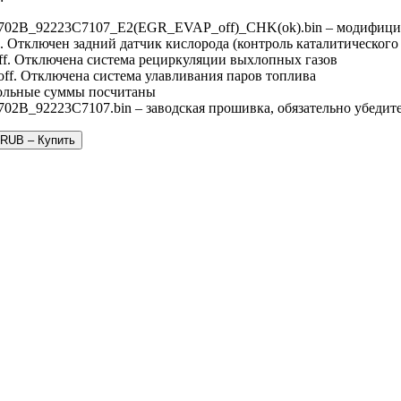
02B_92223C7107_E2(EGR_EVAP_off)_CHK(ok).bin – модифицир
. Отключен задний датчик кислорода (контроль каталитического
f. Отключена система рециркуляции выхлопных газов
ff. Отключена система улавливания паров топлива
ольные суммы посчитаны
2B_92223C7107.bin – заводская прошивка, обязательно убедите
 RUB – Купить