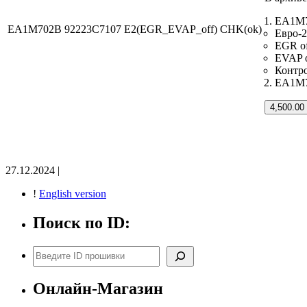
EA1M7
EA1M702B 92223C7107 E2(EGR_EVAP_off) CHK(ok)
Евро-2
EGR of
EVAP o
Контр
EA1M70
4,500.00
27.12.2024 |
!
English version
Поиск по ID:
Поиск
Онлайн-Магазин