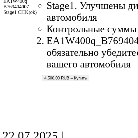
EA1W400q
Stage1. Улучшены д
B769404007
Stage1 CHK(ok)
автомобиля
Контрольные суммы
EA1W400q_B76940400
обязательно убедите
вашего автомобиля
4,500.00 RUB – Купить
22.07.2025 |