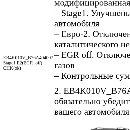
модифицированная
– Stage1. Улучшен
автомобиля
– Евро-2. Отключен
каталитического не
– EGR off. Отключ
EB4K010V_B76A404007
газов
Stage1 E2(EGR_off)
CHK(ok)
– Контрольные су
2. EB4K010V_B76A4
обязательно убедит
вашего автомобиля