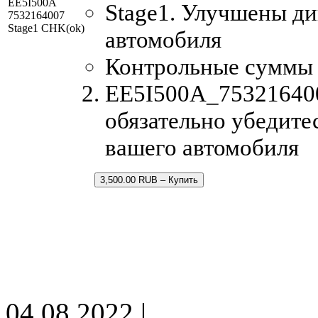
EE5I500A
Stage1. Улучшены д
7532164007
Stage1 CHK(ok)
автомобиля
Контрольные суммы
EE5I500A_7532164007
обязательно убедите
вашего автомобиля
3,500.00 RUB – Купить
04.08.2022 |