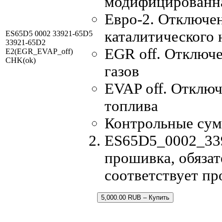
модифицированн
Евро-2. Отключен
каталитического 
ES65D5 0002 33921-65D5
33921-65D2
EGR off. Отключ
E2(EGR_EVAP_off)
CHK(ok)
газов
EVAP off. Отключ
топлива
Контрольные су
ES65D5_0002_339
прошивка, обязат
соответствует п
5,000.00 RUB – Купить