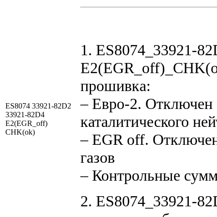
1. ES8074_33921-82
E2(EGR_off)_CHK(ok
прошивка:
– Евро-2. Отключен 
ES8074 33921-82D2
33921-82D4
каталитического ней
E2(EGR_off)
CHK(ok)
– EGR off. Отключе
газов
– Контрольные сум
2. ES8074_33921-82