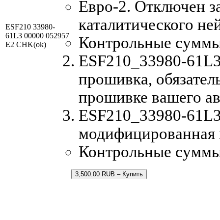
Евро-2. Отключен з
каталитического не
ESF210 33980-
61L3 00000 052957
Контрольные суммы
E2 CHK(ok)
ESF210_33980-61L3_
прошивка, обязатель
прошивке вашего а
ESF210_33980-61L
модифицированная 
Контрольные суммы
3,500.00 RUB – Купить