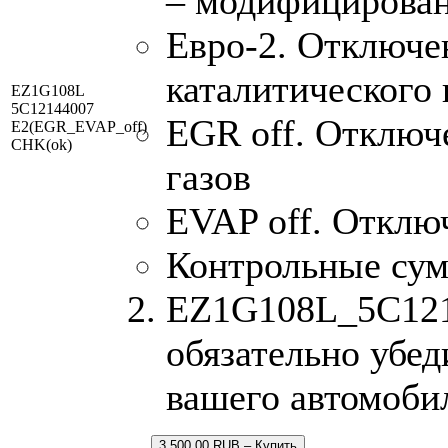
– модифицирован
Евро-2. Отключен
каталитического 
EZ1G108L
5C12144007
EGR off. Отключ
E2(EGR_EVAP_off)
CHK(ok)
газов
EVAP off. Отклю
Контрольные су
EZ1G108L_5C1214
обязательно убед
вашего автомоби
3,500.00 RUB – Купить