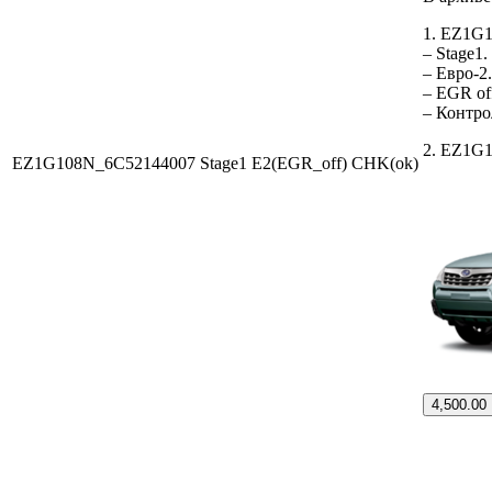
1. EZ1G1
– Stage1
– Евро-2
– EGR of
– Контр
2. EZ1G1
EZ1G108N_6C52144007 Stage1 E2(EGR_off) CHK(ok)
4,500.00