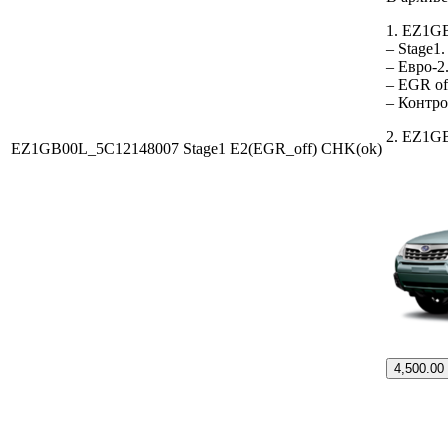
1. EZ1G
– Stage1
– Евро-2
– EGR of
– Контр
2. EZ1GB
EZ1GB00L_5C12148007 Stage1 E2(EGR_off) CHK(ok)
4,500.00