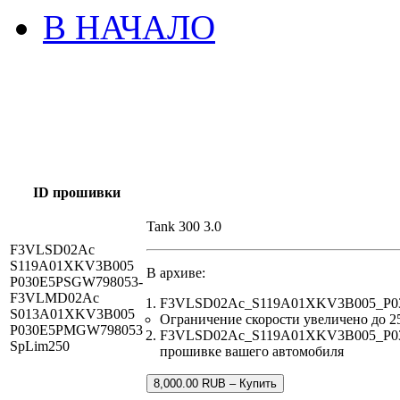
В НАЧАЛО
ID прошивки
Tank 300 3.0
F3VLSD02Ac
S119A01XKV3B005
В архиве:
P030E5PSGW798053-
F3VLMD02Ac
F3VLSD02Ac_S119A01XKV3B005_P030
S013A01XKV3B005
Ограничение скорости увеличено до 2
P030E5PMGW798053
F3VLSD02Ac_S119A01XKV3B005_P030E
SpLim250
прошивке вашего автомобиля
8,000.00 RUB – Купить