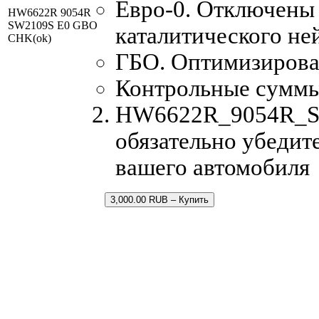
Евро-0. Отключены 
HW6622R 9054R
SW2109S E0 GBO
каталитического не
CHK(ok)
ГБО. Оптимизирован
Контрольные сумм
HW6622R_9054R_SW2
обязательно убедит
вашего автомобиля
3,000.00 RUB – Купить