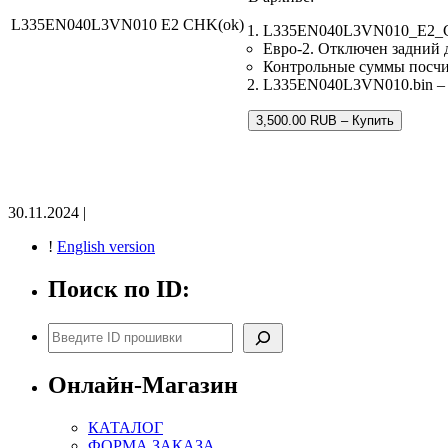
L335EN040L3VN010 E2 CHK(ok)
L335EN040L3VN010_E2_CH
Евро-2. Отключен задний 
Контрольные суммы посч
L335EN040L3VN010.bin – з
3,500.00 RUB – Купить
30.11.2024 |
!
English version
Поиск по ID:
Поиск
Онлайн-Магазин
КАТАЛОГ
ФОРМА ЗАКАЗА