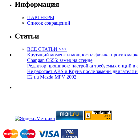
Информация
ПАРТНЁРЫ
Список сокращений
Статьи
ВСЕ СТАТЬИ >>>
Крутящий момент и мощность: физика против марк
Changan CS55: замер на стенде
Редактор прошивок: настройка требуемых опций в 
Не работает ABS и Круиз после замены двигателя 
E2 на Mazda MPV 2002