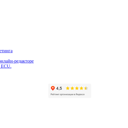
етинга
онлайн-редакторе
и ECU.