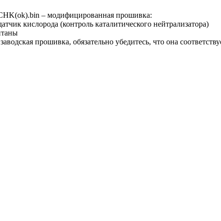
K(ok).bin – модифицированная прошивка:
датчик кислорода (контроль каталитического нейтрализатора)
итаны
аводская прошивка, обязательно убедитесь, что она соответств