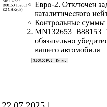
MN132653
Евро-2. Отключен за
B88153 132653
E2 CHK(ok)
каталитического ней
Контрольные суммы
MN132653_B88153_13
обязательно убедитес
вашего автомобиля
3,500.00 RUB – Купить
22.07.2025 |