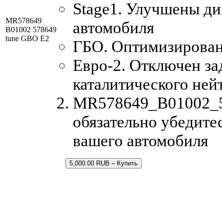
Stage1. Улучшены д
MR578649
автомобиля
B01002 578649
tune GBO E2
ГБО. Оптимизирована
Евро-2. Отключен за
каталитического ней
MR578649_B01002_57
обязательно убедите
вашего автомобиля
5,000.00 RUB – Купить