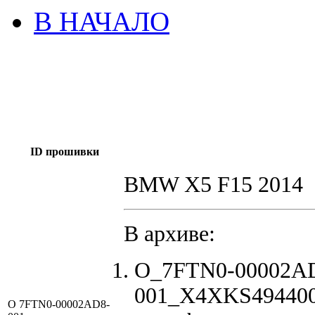
В НАЧАЛО
ID прошивки
BMW X5 F15 2014
В архиве:
O_7FTN0-00002A
001_X4XKS494400
O 7FTN0-00002AD8-