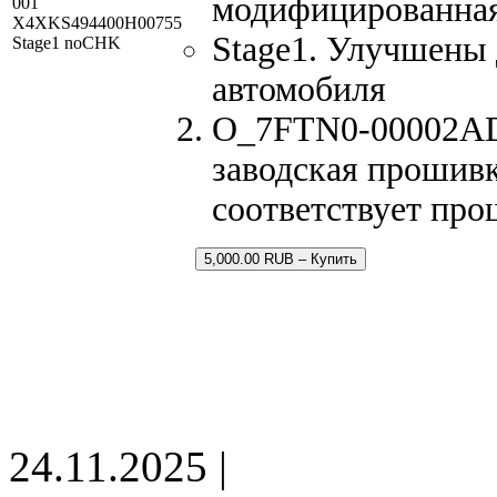
модифицированная
001
X4XKS494400H00755
Stage1. Улучшены
Stage1 noCHK
автомобиля
O_7FTN0-00002AD
заводская прошивк
соответствует про
5,000.00 RUB – Купить
24.11.2025 |