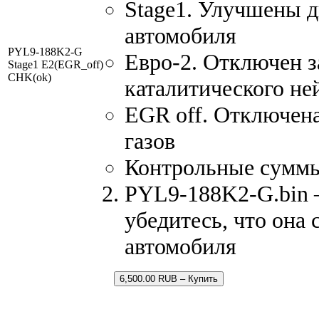
Stage1. Улучшены 
автомобиля
PYL9-188K2-G
Евро-2. Отключен з
Stage1 E2(EGR_off)
CHK(ok)
каталитического не
EGR off. Отключен
газов
Контрольные сумм
PYL9-188K2-G.bin –
убедитесь, что она
автомобиля
6,500.00 RUB – Купить