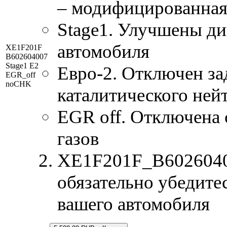
– модифицированная
Stage1. Улучшены д
автомобиля
XE1F201F
B602604007
Stage1 E2
Евро-2. Отключен за
EGR_off
noCHK
каталитического ней
EGR off. Отключена
газов
XE1F201F_B60260400
обязательно убедитес
вашего автомобиля