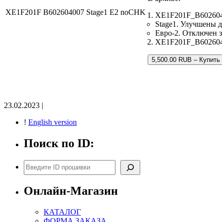
XE1F201F B602604007 Stage1 E2 noCHK
XE1F201F_B602604
Stage1. Улучшены 
Евро-2. Отключен з
XE1F201F_B60260400
5,500.00 RUB – Купить
23.02.2023 |
!
English version
Поиск по ID:
Поиск
Онлайн-Магазин
КАТАЛОГ
ФОРМА ЗАКАЗА