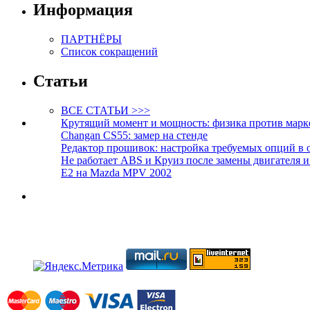
Информация
ПАРТНЁРЫ
Список сокращений
Статьи
ВСЕ СТАТЬИ >>>
Крутящий момент и мощность: физика против марк
Changan CS55: замер на стенде
Редактор прошивок: настройка требуемых опций в 
Не работает ABS и Круиз после замены двигателя 
E2 на Mazda MPV 2002