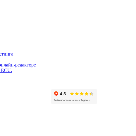
етинга
онлайн-редакторе
и ECU.