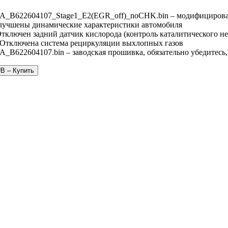
A_B622604107_Stage1_E2(EGR_off)_noCHK.bin – модифицирова
Улучшены динамические характеристики автомобиля
Отключен задний датчик кислорода (контроль каталитического не
 Отключена система рециркуляции выхлопных газов
_B622604107.bin – заводская прошивка, обязательно убедитесь,
UB – Купить