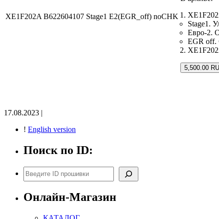
XE1F202
XE1F202A B622604107 Stage1 E2(EGR_off) noCHK
Stage1. 
Евро-2. 
EGR off.
XE1F202A
5,500.00 R
17.08.2023 |
!
English version
Поиск по ID:
Поиск
Онлайн-Магазин
КАТАЛОГ