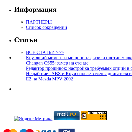
Информация
ПАРТНЁРЫ
Список сокращений
Статьи
ВСЕ СТАТЬИ >>>
Крутящий момент и мощность: физика против марк
Changan CS55: замер на стенде
Редактор прошивок: настройка требуемых опций в 
Не работает ABS и Круиз после замены двигателя 
E2 на Mazda MPV 2002