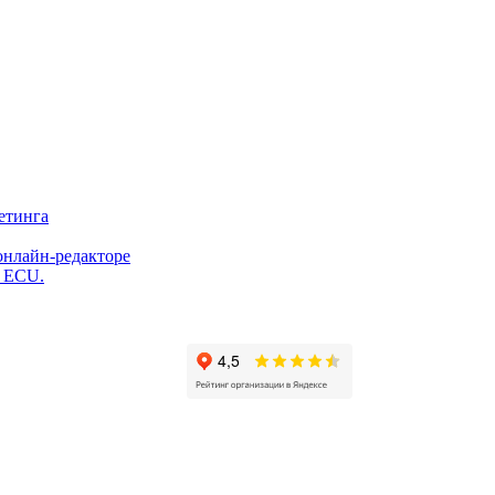
етинга
онлайн-редакторе
и ECU.