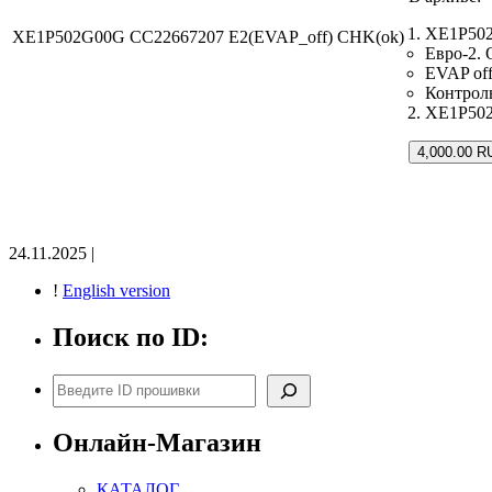
XE1P502
XE1P502G00G CC22667207 E2(EVAP_off) CHK(ok)
Евро-2. 
EVAP off
Контрол
XE1P502G
4,000.00 R
24.11.2025 |
!
English version
Поиск по ID:
Поиск
Онлайн-Магазин
КАТАЛОГ