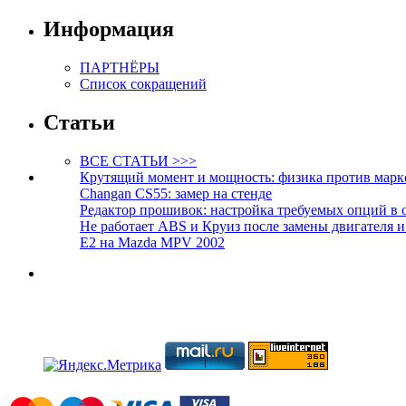
Информация
ПАРТНЁРЫ
Список сокращений
Статьи
ВСЕ СТАТЬИ >>>
Крутящий момент и мощность: физика против марк
Changan CS55: замер на стенде
Редактор прошивок: настройка требуемых опций в 
Не работает ABS и Круиз после замены двигателя 
E2 на Mazda MPV 2002