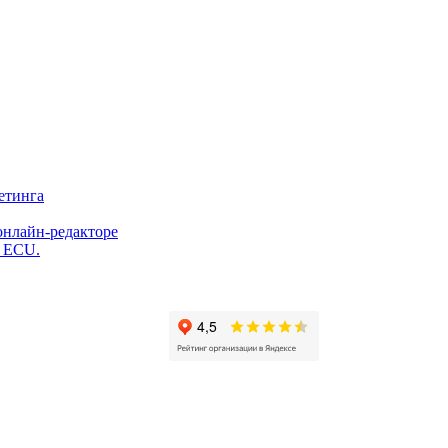
етинга
онлайн-редакторе
и ECU.