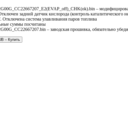
G00G_CC22667207_E2(EVAP_off)_CHK(ok).bin – модифицирова
Отключен задний датчик кислорода (контроль каталитического н
. Отключена система улавливания паров топлива
ьные суммы посчитаны
00G_CC22667207.bin – заводская прошивка, обязательно убедит
UB – Купить