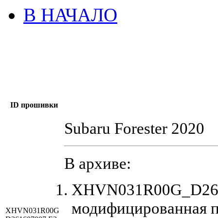
В НАЧАЛО
ID прошивки
Subaru Forester 2020
В архиве:
XHVN031R00G_D261
модифицированная 
XHVN031R00G