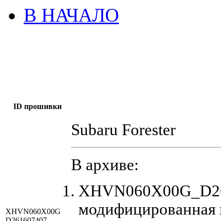
В НАЧАЛО
ID прошивки
Subaru Forester
В архиве:
XHVN060X00G_D261
модифицированная 
XHVN060X00G
D261607407