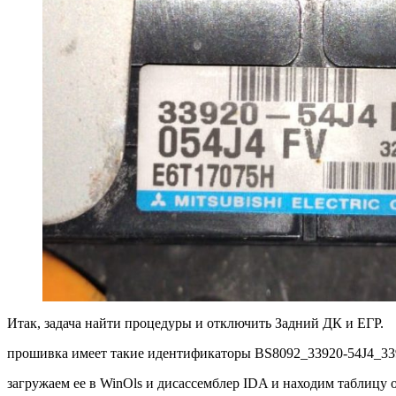
Итак, задача найти процедуры и отключить Задний ДК и ЕГР.
прошивка имеет такие идентификаторы BS8092_33920-54J4_33
загружаем ее в WinOls и дисассемблер IDA и находим таблицу 