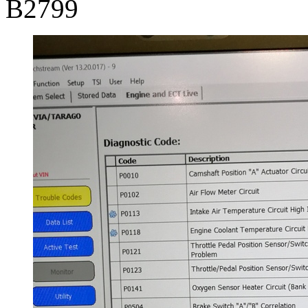
В2799