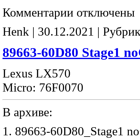
к
Комментарии
отключены
записи
89663-
60D80-
Henk | 30.12.2021 | Рубри
stock
89663-60D80 Stage1 
Lexus LX570
Micro: 76F0070
В архиве:
1. 89663-60D80_Stage1 n