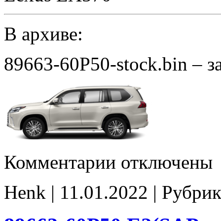
В архиве:
89663-60P50-stock.bin – 
к
Комментарии
отключены
записи
89663-
60P50
Henk | 11.01.2022 | Рубрик
stock