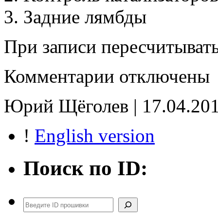
3. Задние лямбды
При записи пересчитыват
к
Комментарии
отключены
записи
89663-
60C33_E2(SAP_off)
Юрий Щёголев | 17.04.201
!
English version
Поиск по ID:
Поиск