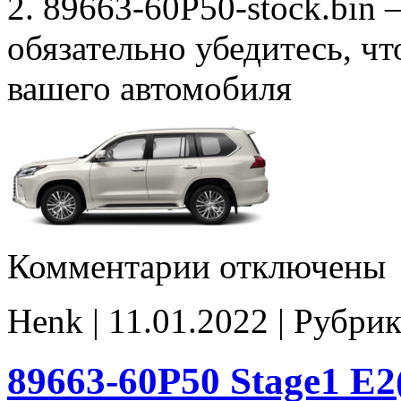
2. 89663-60P50-stock.bin 
обязательно убедитесь, ч
вашего автомобиля
к
Комментарии
отключены
записи
89663-
60P50
Henk | 11.01.2022 | Рубрик
E2(SAP_off)
noCHK
89663-60P50 Stage1 E