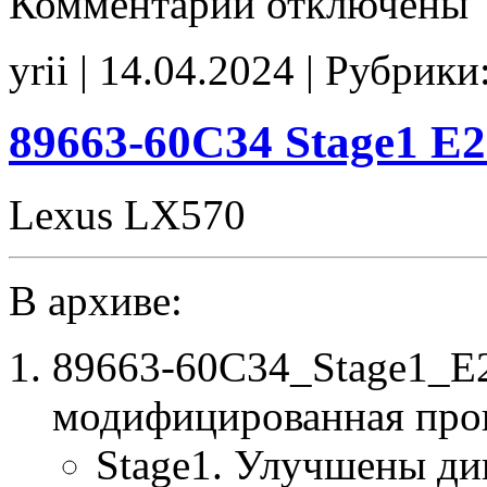
Комментарии
отключены
записи
89663-
60C36
yrii | 14.04.2024 | Рубрики
Stage1
E2
SAP_off
noCHK
89663-60C34 Stage1 E
Lexus LX570
В архиве:
89663-60C34_Stage1_E
модифицированная про
Stage1. Улучшены ди