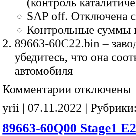
(контроль каталитиче
SAP off. Отключена 
Контрольные суммы 
89663-60C22.bin – заво
убедитесь, что она соо
автомобиля
к
Комментарии
отключены
записи
89663-
60C22
yrii | 07.11.2022 | Рубрики
Stage1
E2(SAP_off)
CHK(ok)
89663-60Q00 Stage1 E