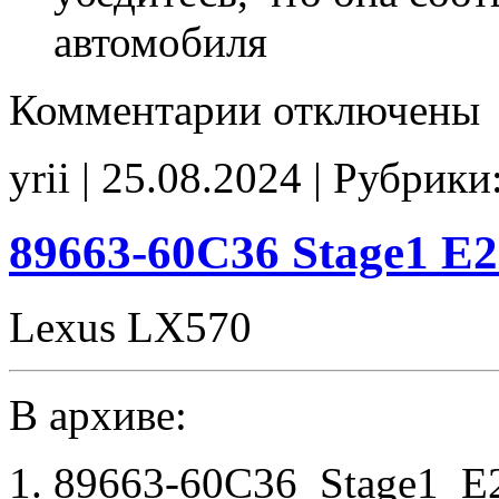
автомобиля
к
Комментарии
отключены
записи
89663-
60P50
yrii | 25.08.2024 | Рубрики
Stage1
SAP_off
noCHK
89663-60C36 Stage1 E
Lexus LX570
В архиве:
89663-60C36_Stage1_E