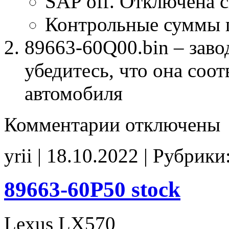
SAP off. Отключена 
Контрольные суммы 
89663-60Q00.bin – заво
убедитесь, что она соо
автомобиля
к
Комментарии
отключены
записи
89663-
60Q00
yrii | 18.10.2022 | Рубрики
Stage1
E2(SAP_off)
CHK(ok)
89663-60P50 stock
Lexus LX570