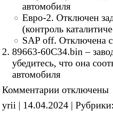
автомобиля
Евро-2. Отключен за
(контроль каталитиче
SAP off. Отключена 
89663-60C34.bin – заво
убедитесь, что она соо
автомобиля
к
Комментарии
отключены
записи
89663-
60C34
yrii | 14.04.2024 | Рубрики
Stage1
E2(SAP_off)