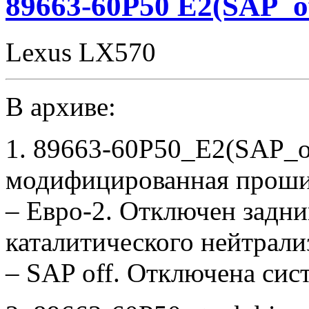
89663-60P50 E2(SAP_o
Lexus LX570
В архиве:
1. 89663-60P50_E2(SAP_o
модифицированная проши
– Евро-2. Отключен задни
каталитического нейтрали
– SAP off. Отключена сис