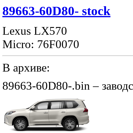
noCHK
89663-60D80- stock
Lexus LX570
Micro: 76F0070
В архиве:
89663-60D80-.bin – завод