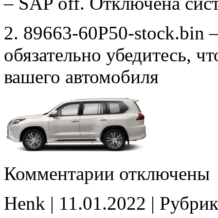
– SAP off. Отключена сис
2. 89663-60P50-stock.bin 
обязательно убедитесь, ч
вашего автомобиля
к
Комментарии
отключены
записи
89663-
60P50
Henk | 11.01.2022 | Рубрик
Stage1
E2(SAP_off)