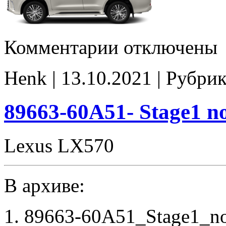
к
Комментарии
отключены
записи
89663-
60A51-
Henk | 13.10.2021 | Рубри
stock
89663-60A51- Stage1 
Lexus LX570
В архиве:
1. 89663-60A51_Stage1_n