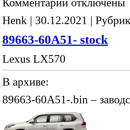
Комментарии
отключены
записи
89663-
60D80
Henk | 30.12.2021 | Рубри
Stage1
noCHK
89663-60A51- stock
Lexus LX570
В архиве:
89663-60A51-.bin – завод