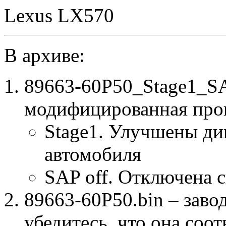
Lexus LX570
В архиве:
89663-60P50_Stage1_SA
модифицированная про
Stage1. Улучшены ди
автомобиля
SAP off. Отключена 
89663-60P50.bin – заво
убедитесь, что она соо