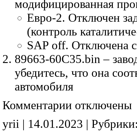
модифицированная про
Евро-2. Отключен за
(контроль каталитиче
SAP off. Отключена 
89663-60C35.bin – заво
убедитесь, что она соо
автомобиля
к
Комментарии
отключены
записи
89663-
60C35
yrii | 14.01.2023 | Рубрики
E2(SAP_off)
noCHK