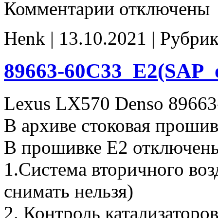
к
Комментарии
отключены
записи
89663-
60A51-
Henk | 13.10.2021 | Рубри
Stage1
noCHK
89663-60C33_E2(SAP_o
Lexus LX570 Denso 89663
В архиве стоковая прошив
В прошивке Е2 отключен
1.Система вторичного воз
снимать нельзя)
2. Контроль катализаторо