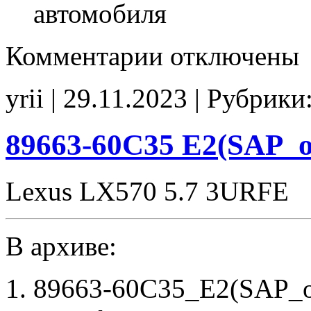
автомобиля
к
Комментарии
отключены
записи
89663-
60C35
yrii | 29.11.2023 | Рубрики
(SAP_off)
noCHK
89663-60C35 E2(SAP_
Lexus LX570 5.7 3URFE
В архиве:
89663-60C35_E2(SAP_o