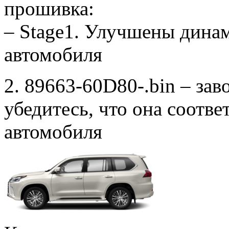
прошивка:
– Stage1. Улучшены дина
автомобиля
2. 89663-60D80-.bin – зав
убедитесь, что она соотв
автомобиля
к