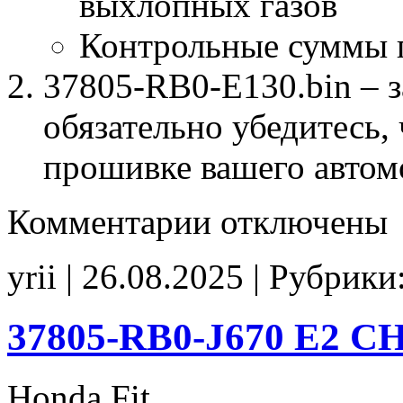
выхлопных газов
Контрольные суммы 
37805-RB0-E130.bin – з
обязательно убедитесь, 
прошивке вашего автом
к
Комментарии
отключены
записи
37805-
RB0-
yrii | 26.08.2025 | Рубрики
E130
EGR_off
CHK(ok)
37805-RB0-J670 E2 C
Honda Fit