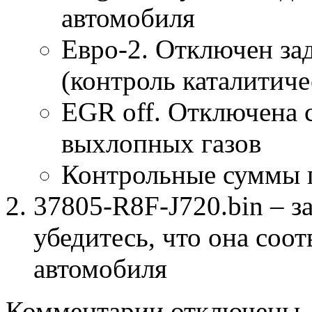
автомобиля
Евро-2. Отключен за
(контроль каталитиче
EGR off. Отключена 
выхлопных газов
Контрольные суммы 
37805-R8F-J720.bin – з
убедитесь, что она соо
автомобиля
к
Комментарии
отключены