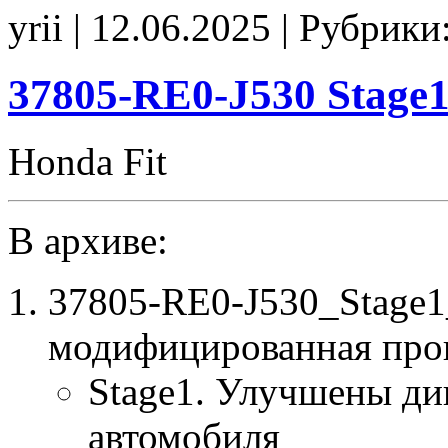
5R1-
yrii | 12.06.2025 | Рубрики
J220
Stage1
E2
CHK(ok)
37805-RE0-J530 Stage
Honda Fit
В архиве:
37805-RE0-J530_Stage1
модифицированная про
Stage1. Улучшены ди
автомобиля