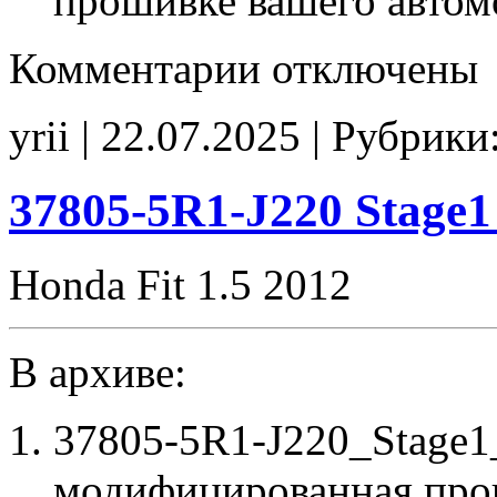
прошивке вашего автом
к
Комментарии
отключены
записи
37805-
RB0-
yrii | 22.07.2025 | Рубрики
J670
E2
CHK(ok)
37805-5R1-J220 Stage
Honda Fit 1.5 2012
В архиве:
37805-5R1-J220_Stage1
модифицированная про