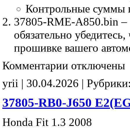
Контрольные суммы 
37805-RME-A850.bin – 
обязательно убедитесь, 
прошивке вашего автом
к
Комментарии
отключены
записи
37805-
RME-
yrii | 30.04.2026 | Рубрики
A850
E0
CHK(ok)
37805-RB0-J650 E2(EG
Honda Fit 1.3 2008