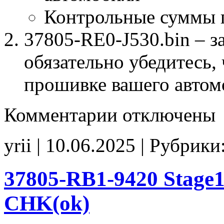
Контрольные суммы 
37805-RE0-J530.bin – з
обязательно убедитесь, 
прошивке вашего автом
к
Комментарии
отключены
записи
37805-
RE0-
yrii | 10.06.2025 | Рубрики
J530
Stage1
CHK(ok)
37805-RB1-9420 Stage
CHK(ok)