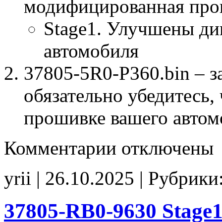
модифицированная про
Stage1. Улучшены ди
автомобиля
37805-5R0-P360.bin – з
обязательно убедитесь, 
прошивке вашего автом
к
Комментарии
отключены
записи
37805-
5R0-
yrii | 26.10.2025 | Рубрики
P360
Stage1
noCHK
37805-RB0-9630 Stage