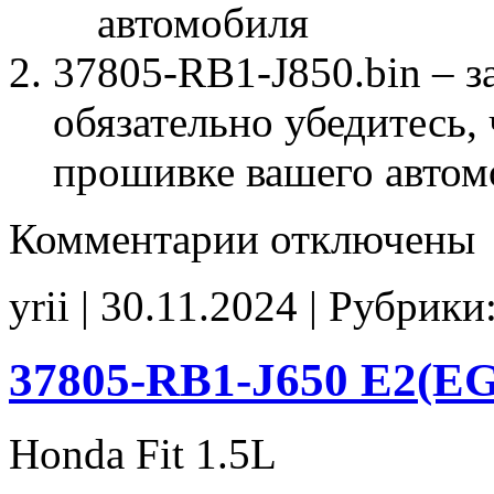
автомобиля
37805-RB1-J850.bin – з
обязательно убедитесь, 
прошивке вашего автом
к
Комментарии
отключены
записи
37805-
RB1-
yrii | 30.11.2024 | Рубрики
J850
Stage1
noCHK
37805-RB1-J650 E2(EG
Honda Fit 1.5L