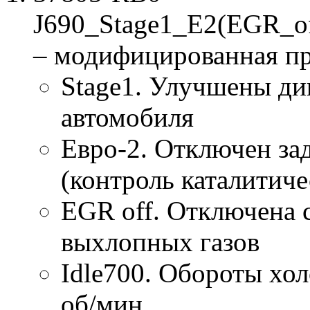
J690_Stage1_E2(EGR_o
– модифицированная п
Stage1. Улучшены ди
автомобиля
Евро-2. Отключен за
(контроль каталитиче
EGR off. Отключена 
выхлопных газов
Idle700. Обороты хол
об/мин