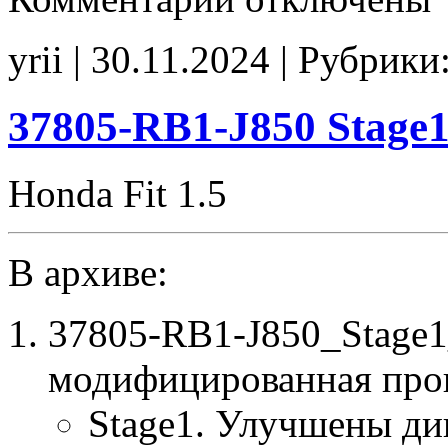
записи
37805-
R8F-
yrii | 30.11.2024 | Рубрики
J720
Stage1
E2(EGR_off)
CHK(ok)
37805-RB1-J850 Stag
Honda Fit 1.5
В архиве:
37805-RB1-J850_Stage
модифицированная про
Stage1. Улучшены ди