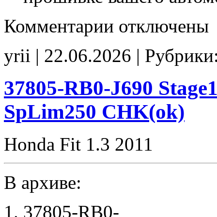
к
Комментарии
отключены
записи
37805-
58R-
yrii | 22.06.2026 | Рубрики
E840
Stage1
noCHK
37805-RB0-J690 Stage1
SpLim250 CHK(ok)
Honda Fit 1.3 2011
В архиве:
37805-RB0-