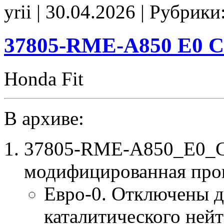
RYS-
yrii | 30.04.2026 | Рубрики
J710
Stage1
SpLim250
E2(EGR_off)
37805-RME-A850 E0 
CHK(ok)
Honda Fit
В архиве:
37805-RME-A850_E0_C
модифицированная про
Евро-0. Отключены д
каталитического нейт