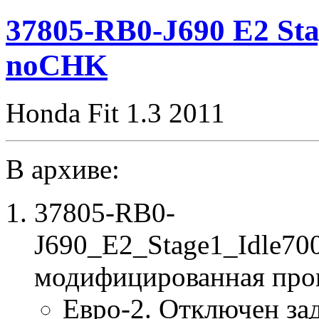
E2(EGR_off)
SpLim250
37805-RB0-J690 E2 Sta
CHK(ok)
noCHK
Honda Fit 1.3 2011
В архиве:
37805-RB0-
J690_E2_Stage1_Idle7
модифицированная про
Евро-2. Отключен за