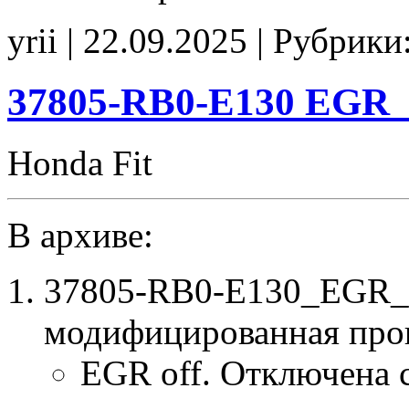
37805-
RB0-
yrii | 22.09.2025 | Рубрики
9630
Stage1
E2(EGR_off)
IMMO_off
37805-RB0-E130 EGR_
CHK(ok)
Honda Fit
В архиве:
37805-RB0-E130_EGR_o
модифицированная про
EGR off. Отключена 