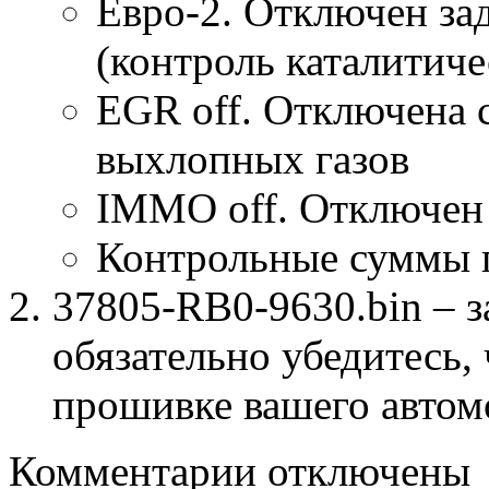
Евро-2. Отключен за
(контроль каталитиче
EGR off. Отключена 
выхлопных газов
IMMO off. Отключен
Контрольные суммы 
37805-RB0-9630.bin – з
обязательно убедитесь, 
прошивке вашего автом
к
Комментарии
отключены
записи