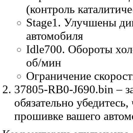
(контроль каталитиче
Stage1. Улучшены ди
автомобиля
Idle700. Обороты хол
об/мин
Ограничение скорост
37805-RB0-J690.bin – з
обязательно убедитесь, 
прошивке вашего автом
к