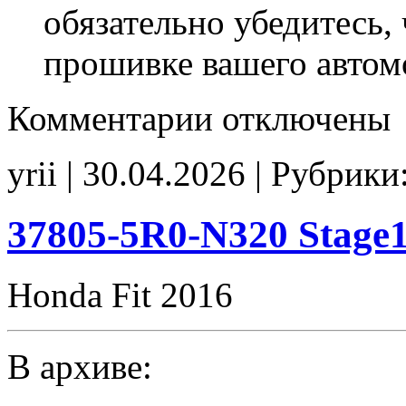
обязательно убедитесь, 
прошивке вашего автом
к
Комментарии
отключены
записи
37805-
RB0-
yrii | 30.04.2026 | Рубрики
J650
E2(EGR_off)
CHK(ok)
37805-5R0-N320 Stage
Honda Fit 2016
В архиве: