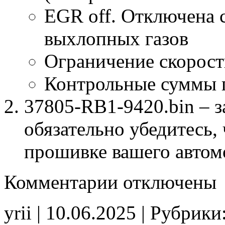
EGR off. Отключена 
выхлопных газов
Ограничение скорост
Контрольные суммы 
37805-RB1-9420.bin – з
обязательно убедитесь, 
прошивке вашего автом
к
Комментарии
отключены
записи
37805-
RB1-
yrii | 10.06.2025 | Рубрики
9420
Stage1