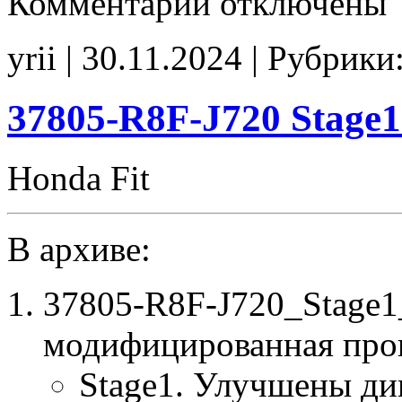
Комментарии
отключены
записи
37805-
RB0-
yrii | 30.11.2024 | Рубрики
J690
E2
Stage1
Idle700
37805-R8F-J720 Stage
SpLim250
noCHK
Honda Fit
В архиве:
37805-R8F-J720_Stage1
модифицированная про
Stage1. Улучшены ди