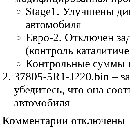
Stage1. Улучшены ди
автомобиля
Евро-2. Отключен за
(контроль каталитиче
Контрольные суммы 
37805-5R1-J220.bin – з
убедитесь, что она соо
автомобиля
к
Комментарии
отключены
записи
37805-