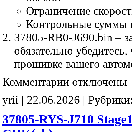
Ограничение скорост
Контрольные суммы 
37805-RB0-J690.bin – з
обязательно убедитесь, 
прошивке вашего автом
к
Комментарии
отключены
записи
37805-
RB0-
yrii | 22.06.2026 | Рубрики
J690
Stage1
E2(EGR_off)
Idle700
37805-RYS-J710 Stage
SpLim250
CHK(ok)