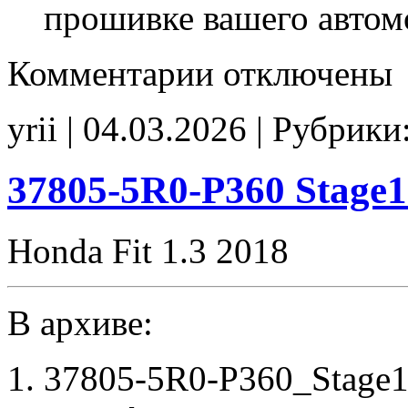
прошивке вашего автом
к
Комментарии
отключены
записи
37805-
5R0-
yrii | 04.03.2026 | Рубрики
N320
Stage1
Idle700
SpLim250
37805-5R0-P360 Stage
noCHK
Honda Fit 1.3 2018
В архиве:
37805-5R0-P360_Stage