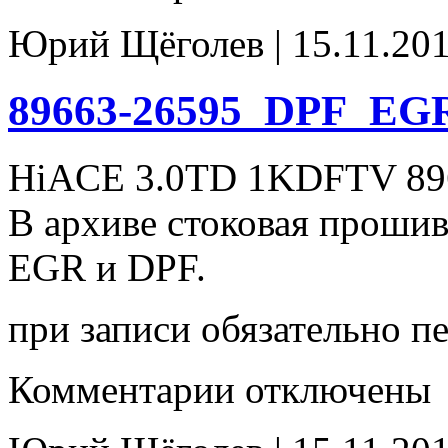
89663-
26626_tune_(DPF_EGR-
Юрий Щёголев | 15.11.201
off)
89663-26595_DPF_EGR
HiACE 3.0TD 1KDFTV 896
В архиве стоковая проши
EGR и DPF.
при записи обязательно п
к
Комментарии
отключены
записи
89663-
26595_DPF_EGR(off)