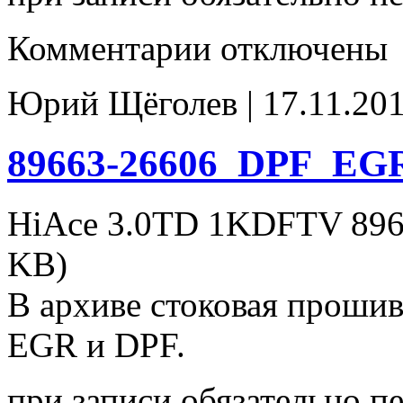
к
Комментарии
отключены
записи
89663-
26636_tune_EGR(off)_DPF(off)
Юрий Щёголев | 17.11.201
89663-26606_DPF_EGR
HiAce 3.0TD 1KDFTV 896
KB)
В архиве стоковая проши
EGR и DPF.
при записи обязательно п