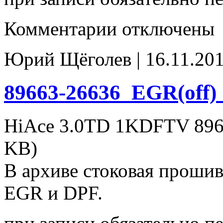
к
Комментарии
отключены
записи
89663-
26606_DPF_EGR(off)
Юрий Щёголев | 16.11.201
89663-26636_EGR(off)
HiAce 3.0TD 1KDFTV 896
KB)
В архиве стоковая проши
EGR и DPF.