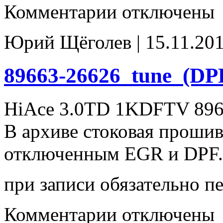
к
Комментарии
отключены
записи
89663-
26626_(DPF_EGR-
Юрий Щёголев | 15.11.201
off)
89663-26626_tune_(DP
HiAce 3.0TD 1KDFTV 896
В архиве стоковая проши
отключенным EGR и DPF.
при записи обязательно п
к
Комментарии
отключены
записи