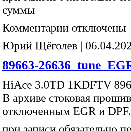
суммы
к
Комментарии
отключены
записи
89663-
26411
Юрий Щёголев | 06.04.202
Stage1(EGR_off)_noCHK
89663-26636_tune_EGR
HiAce 3.0TD 1KDFTV 896
В архиве стоковая проши
отключенным EGR и DPF.
при записи обязательно п