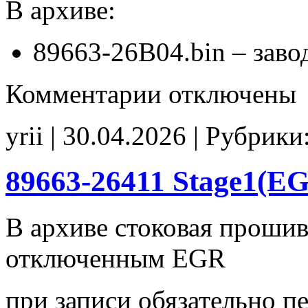
В архиве:
89663-26B04.bin – заво
к
Комментарии
отключены
записи
89663-
26B04
yrii | 30.04.2026 | Рубрики
stock
89663-26411 Stage1(E
В архиве стоковая проши
отключенным EGR
при записи обязательно п