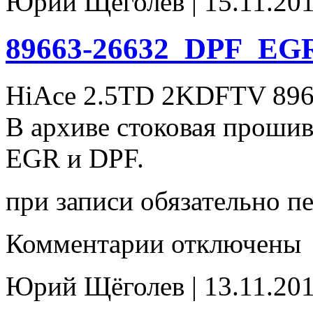
Юрий Щёголев | 15.11.201
89663-26632_DPF_EGR
HiAce 2.5TD 2KDFTV 896
В архиве стоковая проши
EGR и DPF.
при записи обязательно п
к
Комментарии
отключены
записи
89663-
26632_DPF_EGR(off)
Юрий Щёголев | 13.11.201