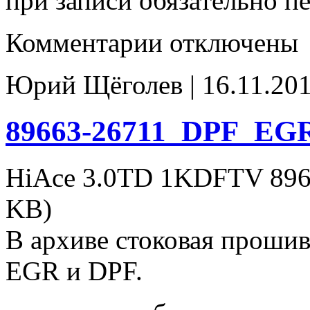
при записи обязательно п
к
Комментарии
отключены
записи
89663-
26636_EGR(off)_DPF(off)
Юрий Щёголев | 16.11.201
89663-26711_DPF_EGR
HiAce 3.0TD 1KDFTV 896
KB)
В архиве стоковая проши
EGR и DPF.