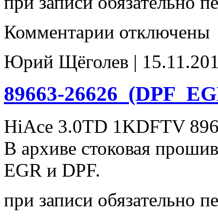
при записи обязательно п
к
Комментарии
отключены
записи
89663-
26711_DPF_EGR(off)
Юрий Щёголев | 15.11.201
89663-26626_(DPF_EGR
HiAce 3.0TD 1KDFTV 896
В архиве стоковая проши
EGR и DPF.
при записи обязательно п