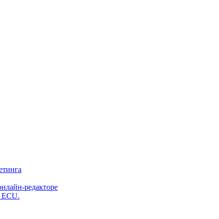
етинга
онлайн-редакторе
и ECU.