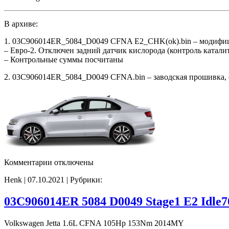
В архиве:
1. 03C906014ER_5084_D0049 CFNA E2_CHK(ok).bin – модифи
– Евро-2. Отключен задний датчик кислорода (контроль катали
– Контрольные суммы посчитаны
2. 03C906014ER_5084_D0049 CFNA.bin – заводская прошивка, о
к
Комментарии
отключены
записи
Henk | 07.10.2021 | Рубрики:
03C906014ER
5084
D0049
03C906014ER 5084 D0049 Stage1 E2 Idle
E2
CHK(ok)
Volkswagen Jetta 1.6L CFNA 105Hp 153Nm 2014MY