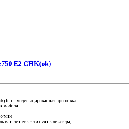
e750 E2 CHK(ok)
k).bin – модифицированная прошивка:
втомобиля
об/мин
ль каталитического нейтрализатора)