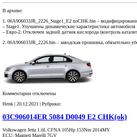
В архиве:
1. 06A906033JR_2226_Stage1_E2 noCHK.bin – модифицированн
– Stage1. Улучшены динамические характеристики автомобиля
– Евро-2. Отключен задний датчик кислорода (контроль катали
2. 06A906033JR_2226.bin – заводская прошивка, обязательно у
к
Комментарии
отключены
записи
Henk | 20.12.2021 | Рубрики:
06A906033JR_2226
Stage1
E2
03C906014ER 5084 D0049 E2 CHK(ok)
noCHK
Volkswagen Jetta 1.6L CFNA 105Hp 153Nm 2014MY
ECU: Magneti Marelli 7GV