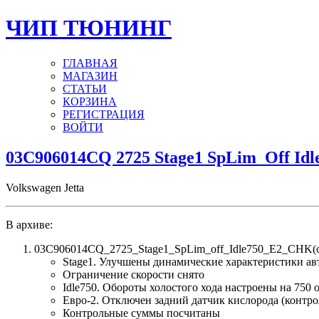
ЧИП ТЮНИНГ
ГЛАВНАЯ
МАГАЗИН
СТАТЬИ
КОРЗИНА
РЕГИСТРАЦИЯ
ВОЙТИ
03C906014CQ 2725 Stage1 SpLim_Off Idl
Volkswagen Jetta
В архиве:
03C906014CQ_2725_Stage1_SpLim_off_Idle750_E2_CHK(o
Stage1. Улучшены динамические характеристики а
Ограничение скорости снято
Idle750. Обороты холостого хода настроены на 750 
Евро-2. Отключен задний датчик кислорода (контро
Контрольные суммы посчитаны