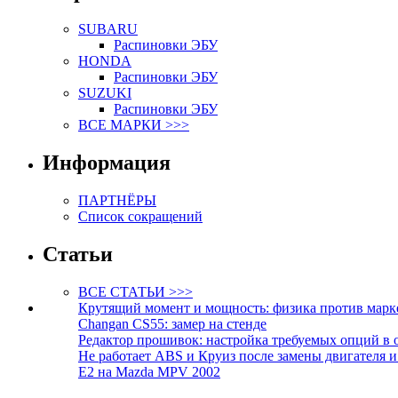
SUBARU
Распиновки ЭБУ
HONDA
Распиновки ЭБУ
SUZUKI
Распиновки ЭБУ
ВСЕ МАРКИ >>>
Информация
ПАРТНЁРЫ
Список сокращений
Статьи
ВСЕ СТАТЬИ >>>
Крутящий момент и мощность: физика против марк
Changan CS55: замер на стенде
Редактор прошивок: настройка требуемых опций в 
Не работает ABS и Круиз после замены двигателя 
E2 на Mazda MPV 2002