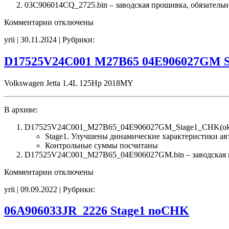
03C906014CQ_2725.bin – заводская прошивка, обязательн
к
Комментарии
отключены
записи
yrii | 30.11.2024 | Рубрики:
03C906014CQ
2725
Stage1
D17525V24C001 M27B65 04E906027GM S
SpLim_Off
Idle750
Volkswagen Jetta 1.4L 125Hp 2018MY
E2
CHK(ok)
В архиве:
D17525V24C001_M27B65_04E906027GM_Stage1_CHK(ok).
Stage1. Улучшены динамические характеристики а
Контрольные суммы посчитаны
D17525V24C001_M27B65_04E906027GM.bin – заводская про
к
Комментарии
отключены
записи
yrii | 09.09.2022 | Рубрики:
D17525V24C001
M27B65
04E906027GM
06A906033JR_2226 Stage1 noCHK
Stage1
CHK(ok)