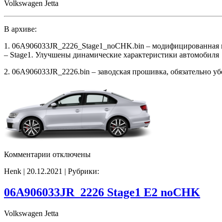
Volkswagen Jetta
В архиве:
1. 06A906033JR_2226_Stage1_noCHK.bin – модифицированная
– Stage1. Улучшены динамические характеристики автомобиля
2. 06A906033JR_2226.bin – заводская прошивка, обязательно у
к
Комментарии
отключены
записи
Henk | 20.12.2021 | Рубрики:
06A906033JR_2226
Stage1
noCHK
06A906033JR_2226 Stage1 E2 noCHK
Volkswagen Jetta