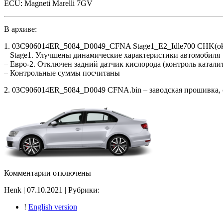
ECU: Magneti Marelli 7GV
В архиве:
1. 03C906014ER_5084_D0049_CFNA Stage1_E2_Idle700 CHK(ok
– Stage1. Улучшены динамические характеристики автомобиля
– Евро-2. Отключен задний датчик кислорода (контроль катали
– Контрольные суммы посчитаны
2. 03C906014ER_5084_D0049 CFNA.bin – заводская прошивка, о
к
Комментарии
отключены
записи
Henk | 07.10.2021 | Рубрики:
03C906014ER
5084
!
English version
D0049
Stage1