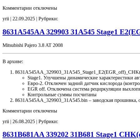
к
Комментарии
отключены
записи
yrii | 22.09.2025 | Рубрики:
8631B037AA
384701
31B037
8631A545AA 329903 31A545 Stage1 E2(E
Stage1
E2(EGR_off)
Mitsubishi Pajero 3.8 AT 2008
CHK(ok)
В архиве:
8631A545AA_329903_31A545_Stage1_E2(EGR_off)_CHK(o
Stage1. Улучшены динамические характеристики а
Евро-2. Отключен задний датчик кислорода (контро
EGR off. Отключена система рециркуляции выхлоп
Контрольные суммы посчитаны
8631A545AA_329903_31A545.bin – заводская прошивка, об
к
Комментарии
отключены
записи
yrii | 26.08.2025 | Рубрики:
8631A545AA
329903
31A545
8631B681AA 339202 31B681 Stage1 CHK(
Stage1