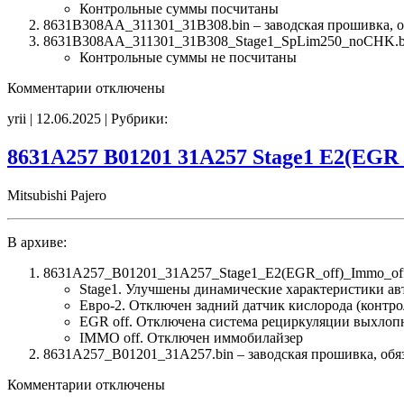
Контрольные суммы посчитаны
8631B308AA_311301_31B308.bin – заводская прошивка, об
8631B308AA_311301_31B308_Stage1_SpLim250_noCHK.bi
Контрольные суммы не посчитаны
к
Комментарии
отключены
записи
yrii | 12.06.2025 | Рубрики:
8631B308AA
311301
31B308
8631A257 B01201 31A257 Stage1 E2(EG
Stage1
SpLim250
Mitsubishi Pajero
CHK(ok)
В архиве:
8631A257_B01201_31A257_Stage1_E2(EGR_off)_Immo_of
Stage1. Улучшены динамические характеристики а
Евро-2. Отключен задний датчик кислорода (контро
EGR off. Отключена система рециркуляции выхлоп
IMMO off. Отключен иммобилайзер
8631A257_B01201_31A257.bin – заводская прошивка, обяз
к
Комментарии
отключены
записи