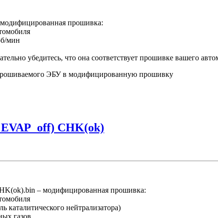
– модифицированная прошивка:
втомобиля
об/мин
ательно убедитесь, что она соответствует прошивке вашего авт
прошиваемого ЭБУ в модифицированную прошивку
_EVAP_off) CHK(ok)
K(ok).bin – модифицированная прошивка:
втомобиля
ль каталитического нейтрализатора)
ных газов