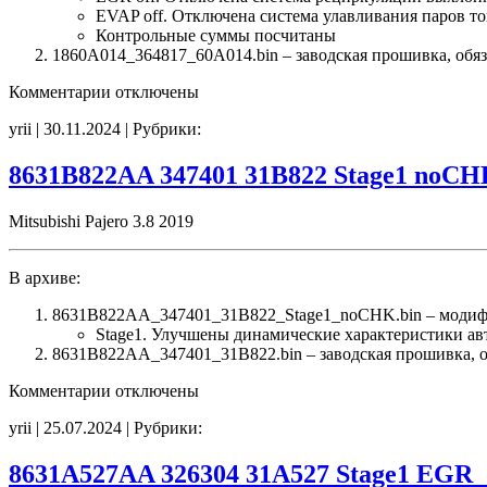
EVAP off. Отключена система улавливания паров т
Контрольные суммы посчитаны
1860A014_364817_60A014.bin – заводская прошивка, обяз
к
Комментарии
отключены
записи
yrii | 30.11.2024 | Рубрики:
1860A014
364817
60A014
8631B822AA 347401 31B822 Stage1 noC
Stage1
E2(EGR_EVAP_off)
Mitsubishi Pajero 3.8 2019
CHK(ok)
В архиве:
8631B822AA_347401_31B822_Stage1_noCHK.bin – модиф
Stage1. Улучшены динамические характеристики а
8631B822AA_347401_31B822.bin – заводская прошивка, об
к
Комментарии
отключены
записи
yrii | 25.07.2024 | Рубрики:
8631B822AA
347401
31B822
8631A527AA 326304 31A527 Stage1 EGR_