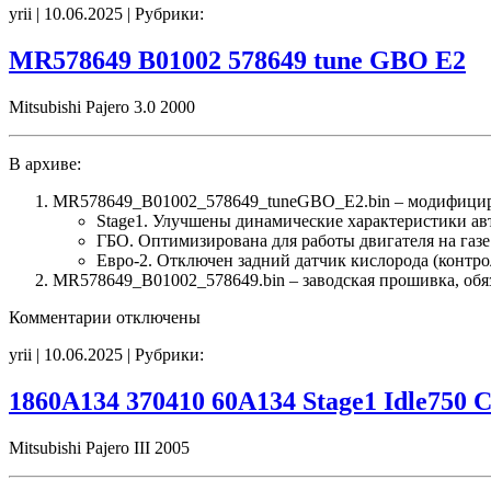
yrii | 10.06.2025 | Рубрики:
8631A257
B01201
31A257
MR578649 B01002 578649 tune GBO E2
Stage1
E2(EGR_off)
Mitsubishi Pajero 3.0 2000
IMMO_off
noCHK
В архиве:
MR578649_B01002_578649_tuneGBO_E2.bin – модифицир
Stage1. Улучшены динамические характеристики а
ГБО. Оптимизирована для работы двигателя на газе
Евро-2. Отключен задний датчик кислорода (контро
MR578649_B01002_578649.bin – заводская прошивка, обяз
к
Комментарии
отключены
записи
yrii | 10.06.2025 | Рубрики:
MR578649
B01002
578649
1860A134 370410 60A134 Stage1 Idle750 
tune
GBO
Mitsubishi Pajero III 2005
E2