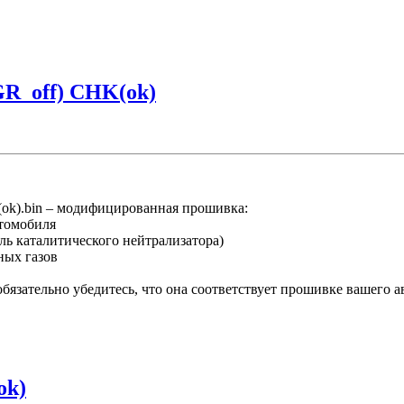
GR_off) CHK(ok)
k).bin – модифицированная прошивка:
втомобиля
ль каталитического нейтрализатора)
ных газов
язательно убедитесь, что она соответствует прошивке вашего 
ok)