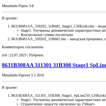
E2(EGR_off)
Mitsubishi Pajero 3.8
CHK(ok)
В архиве:
8631B681AA_339202_31B681_Stage1_CHK(ok).bin – мод
Stage1. Улучшены динамические характеристики а
Контрольные суммы посчитаны
8631B681AA_339202_31B681.bin – заводская прошивка, об
к
Комментарии
отключены
записи
yrii | 22.07.2025 | Рубрики:
8631B681AA
339202
31B681
8631B308AA 311301 31B308 Stage1 SpLi
Stage1
CHK(ok)
Mitsubishi Pajero4 3.5 2016
В архиве:
8631B308AA_311301_31B308_Stage1_SpLim250_CHK(ok).
Stage1. Улучшены динамические характеристики а
Ограничение скорости увеличено до 250км/ч