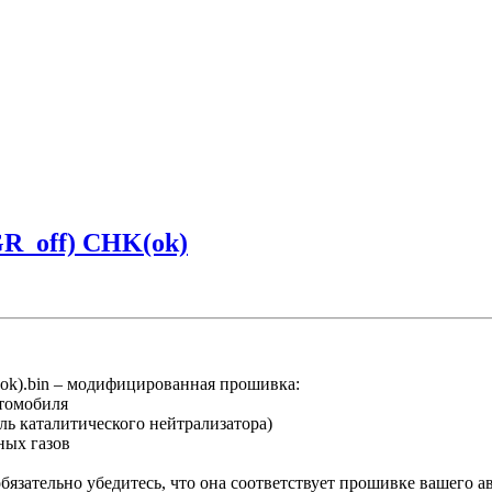
GR_off) CHK(ok)
k).bin – модифицированная прошивка:
втомобиля
ль каталитического нейтрализатора)
ных газов
язательно убедитесь, что она соответствует прошивке вашего а