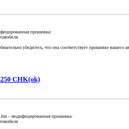
ифицированная прошивка:
втомобиля
язательно убедитесь, что она соответствует прошивке вашего а
m250 CHK(ok)
bin – модифицированная прошивка:
втомобиля