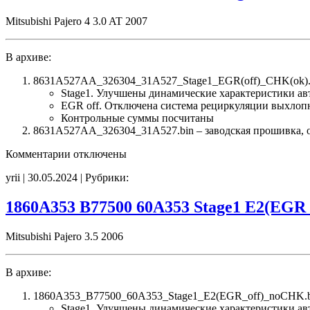
Stage1
noCHK
Mitsubishi Pajero 4 3.0 AT 2007
В архиве:
8631A527AA_326304_31A527_Stage1_EGR(off)_CHK(ok).
Stage1. Улучшены динамические характеристики а
EGR off. Отключена система рециркуляции выхлоп
Контрольные суммы посчитаны
8631A527AA_326304_31A527.bin – заводская прошивка, об
к
Комментарии
отключены
записи
yrii | 30.05.2024 | Рубрики:
8631A527AA
326304
31A527
1860A353 B77500 60A353 Stage1 E2(EGR
Stage1
EGR_off
Mitsubishi Pajero 3.5 2006
CHK(ok)
В архиве:
1860A353_B77500_60A353_Stage1_E2(EGR_off)_noCHK.b
Stage1. Улучшены динамические характеристики а