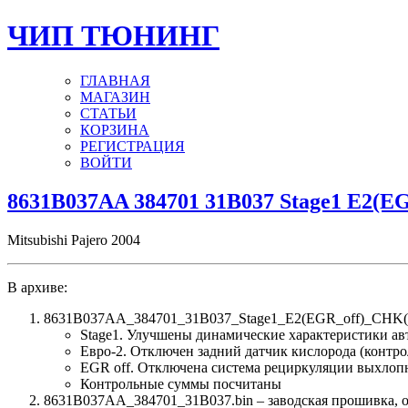
ЧИП ТЮНИНГ
ГЛАВНАЯ
МАГАЗИН
СТАТЬИ
КОРЗИНА
РЕГИСТРАЦИЯ
ВОЙТИ
8631B037AA 384701 31B037 Stage1 E2(E
Mitsubishi Pajero 2004
В архиве:
8631B037AA_384701_31B037_Stage1_E2(EGR_off)_CHK(o
Stage1. Улучшены динамические характеристики а
Евро-2. Отключен задний датчик кислорода (контро
EGR off. Отключена система рециркуляции выхлоп
Контрольные суммы посчитаны
8631B037AA_384701_31B037.bin – заводская прошивка, об