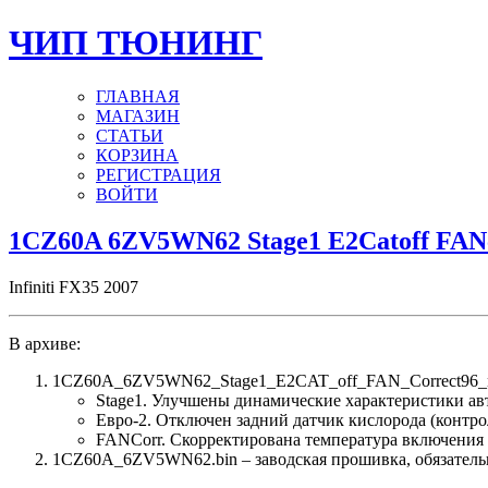
ЧИП ТЮНИНГ
ГЛАВНАЯ
МАГАЗИН
СТАТЬИ
КОРЗИНА
РЕГИСТРАЦИЯ
ВОЙТИ
1CZ60A 6ZV5WN62 Stage1 E2Catoff FA
Infiniti FX35 2007
В архиве:
1CZ60A_6ZV5WN62_Stage1_E2CAT_off_FAN_Correct96_n
Stage1. Улучшены динамические характеристики а
Евро-2. Отключен задний датчик кислорода (контро
FANCorr. Скорректирована температура включения
1CZ60A_6ZV5WN62.bin – заводская прошивка, обязательн