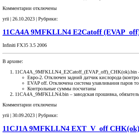
к
Комментарии
отключены
записи
yrii | 26.10.2023 | Рубрики:
11CA4E
9MFKFSN43
E2Catoff
11CA4A 9MFKLLN4 E2Catoff (EVAP_off
EVAP_off
CHK(ok)
Infiniti FX35 3.5 2006
В архиве:
11CA4A_9MFKLLN4_E2Catoff_(EVAP_off)_CHK(ok).bin 
Евро-2. Отключен задний датчик кислорода (контро
EVAP off. Отключена система улавливания паров т
Контрольные суммы посчитаны
11CA4A_9MFKLLN4.bin – заводская прошивка, обязательн
к
Комментарии
отключены
записи
yrii | 30.09.2023 | Рубрики:
11CA4A
9MFKLLN4
E2Catoff
11CJ1A 9MFKLLN4 EXT_V_off CHK(ok
(EVAP_off)
CHK(ok)