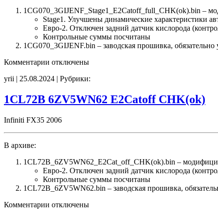
1CG070_3GIJENF_Stage1_E2Catoff_full_CHK(ok).bin – м
Stage1. Улучшены динамические характеристики а
Евро-2. Отключен задний датчик кислорода (контро
Контрольные суммы посчитаны
1CG070_3GIJENF.bin – заводская прошивка, обязательно 
к
Комментарии
отключены
записи
yrii | 25.08.2024 | Рубрики:
1CG070
3GIJENF
Stage1
1CL72B 6ZV5WN62 E2Catoff CHK(ok)
E2Catoff
CHK(ok)
Infiniti FX35 2006
В архиве:
1CL72B_6ZV5WN62_E2Cat_off_CHK(ok).bin – модифици
Евро-2. Отключен задний датчик кислорода (контро
Контрольные суммы посчитаны
1CL72B_6ZV5WN62.bin – заводская прошивка, обязательн
к
Комментарии
отключены
записи