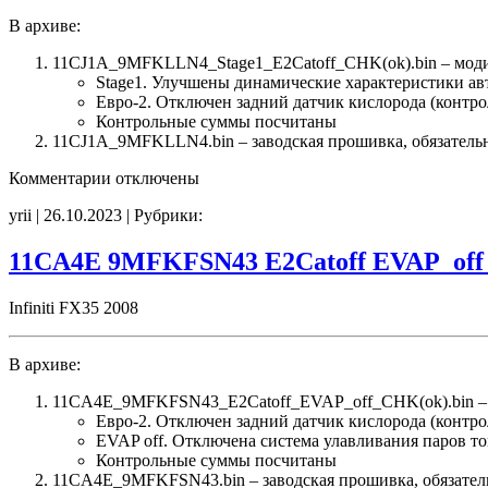
В архиве:
11CJ1A_9MFKLLN4_Stage1_E2Catoff_CHK(ok).bin – мод
Stage1. Улучшены динамические характеристики а
Евро-2. Отключен задний датчик кислорода (контро
Контрольные суммы посчитаны
11CJ1A_9MFKLLN4.bin – заводская прошивка, обязательно
к
Комментарии
отключены
записи
yrii | 26.10.2023 | Рубрики:
11CJ1A
9MFKLLN4
Stage1
11CA4E 9MFKFSN43 E2Catoff EVAP_off
E2Catoff
CHK(ok)
Infiniti FX35 2008
В архиве:
11CA4E_9MFKFSN43_E2Catoff_EVAP_off_CHK(ok).bin –
Евро-2. Отключен задний датчик кислорода (контро
EVAP off. Отключена система улавливания паров т
Контрольные суммы посчитаны
11CA4E_9MFKFSN43.bin – заводская прошивка, обязатель