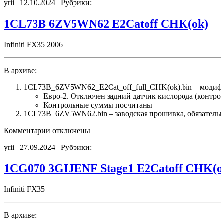
yrii | 12.10.2024 | Рубрики:
1CG075
3GIJENF
E2Catoff
1CL73B 6ZV5WN62 E2Catoff CHK(ok)
CHK(ok)
Infiniti FX35 2006
В архиве:
1CL73B_6ZV5WN62_E2Cat_off_full_CHK(ok).bin – моди
Евро-2. Отключен задний датчик кислорода (контро
Контрольные суммы посчитаны
1CL73B_6ZV5WN62.bin – заводская прошивка, обязательн
к
Комментарии
отключены
записи
yrii | 27.09.2024 | Рубрики:
1CL73B
6ZV5WN62
E2Catoff
1CG070 3GIJENF Stage1 E2Catoff CHK(o
CHK(ok)
Infiniti FX35
В архиве: