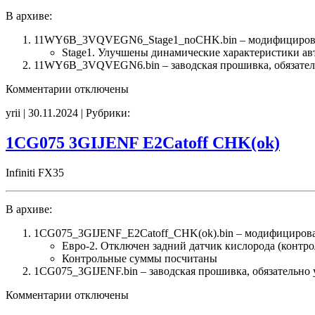
В архиве:
11WY6B_3VQVEGN6_Stage1_noCHK.bin – модифицирова
Stage1. Улучшены динамические характеристики а
11WY6B_3VQVEGN6.bin – заводская прошивка, обязательн
к
Комментарии
отключены
записи
yrii | 30.11.2024 | Рубрики:
11WY6B
3VQVEGN6
Stage1
1CG075 3GIJENF E2Catoff CHK(ok)
noCHK
Infiniti FX35
В архиве:
1CG075_3GIJENF_E2Catoff_CHK(ok).bin – модифицирова
Евро-2. Отключен задний датчик кислорода (контро
Контрольные суммы посчитаны
1CG075_3GIJENF.bin – заводская прошивка, обязательно 
к
Комментарии
отключены
записи