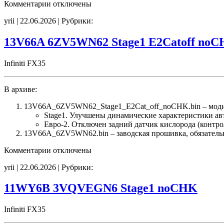
к
Комментарии
отключены
записи
yrii | 22.06.2026 | Рубрики:
1CZ60A
6ZV5WN62
Stage1
13V66A 6ZV5WN62 Stage1 E2Catoff no
E2Catoff
FANcorr
Infiniti FX35
noCHK
В архиве:
13V66A_6ZV5WN62_Stage1_E2Cat_off_noCHK.bin – мод
Stage1. Улучшены динамические характеристики а
Евро-2. Отключен задний датчик кислорода (контро
13V66A_6ZV5WN62.bin – заводская прошивка, обязательн
к
Комментарии
отключены
записи
yrii | 22.06.2026 | Рубрики:
13V66A
6ZV5WN62
Stage1
11WY6B 3VQVEGN6 Stage1 noCHK
E2Catoff
noCHK
Infiniti FX35