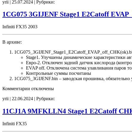
yrii | 25.07.2024 | Рубрики:
1CL72B
6ZV5WN62
E2Catoff
1CG075 3GIJENF Stage1 E2Catoff EVAP_
CHK(ok)
Infiniti FX35 2003
В архиве:
1CG075_3GIJENF_Stage1_E2Catoff_EVAP_off_CHK(ok).bi
Stage1. Улучшены динамические характеристики а
Евро-2. Отключен задний датчик кислорода (контро
EVAP off. Отключена система улавливания паров т
Контрольные суммы посчитаны
1CG075_3GIJENF.bin – заводская прошивка, обязательно 
к
Комментарии
отключены
записи
yrii | 22.06.2024 | Рубрики:
1CG075
3GIJENF
Stage1
11CJ1A 9MFKLLN4 Stage1 E2Catoff CH
E2Catoff
EVAP_off
Infiniti FX35
CHK(ok)