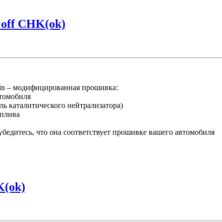
off CHK(ok)
n – модифицированная прошивка:
втомобиля
ль каталитического нейтрализатора)
оплива
убедитесь, что она соответствует прошивке вашего автомобиля
K(ok)