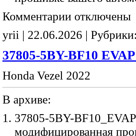
к
Комментарии
отключены
записи
37805-
58R-
yrii | 22.06.2026 | Рубрики
E840
Stage1
noCHK
37805-5BY-BF10 EVAP
Honda Vezel 2022
В архиве:
37805-5BY-BF10_EVAP_
модифицированная про