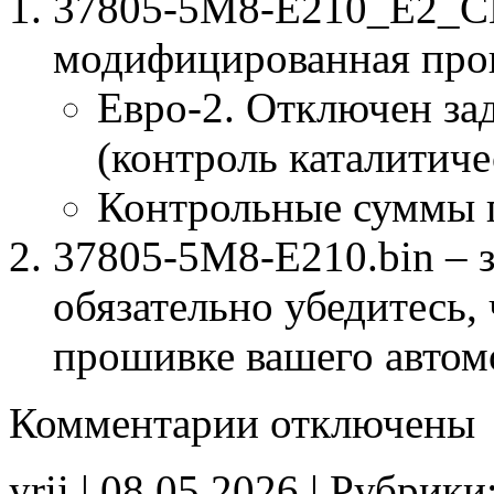
37805-5M8-E210_E2_CH
модифицированная про
Евро-2. Отключен за
(контроль каталитиче
Контрольные суммы 
37805-5M8-E210.bin – 
обязательно убедитесь, 
прошивке вашего автом
к
Комментарии
отключены
записи
37805-
5M8-
yrii | 08.05.2026 | Рубрики
E210