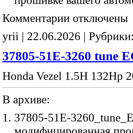
к
Комментарии
отключены
записи
37805-
59B-
yrii | 22.06.2026 | Рубрики
9270
IMMO_off
CHK(ok)
37805-51E-3260 tune 
Honda Vezel 1.5H 132Hp 
В архиве:
37805-51E-3260_tune_E
модифицированная про