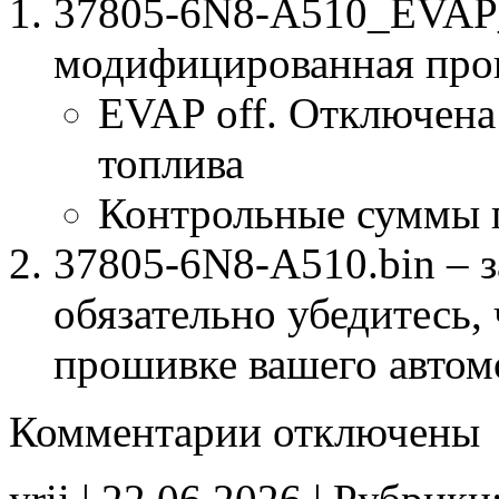
37805-6N8-A510_EVAP_
модифицированная про
EVAP off. Отключена
топлива
Контрольные суммы 
37805-6N8-A510.bin – з
обязательно убедитесь, 
прошивке вашего автом
к
Комментарии
отключены
записи
37805-
6N8-
A510