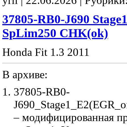
yrii | 22.06.2026 | Рубрики
EVAP_off
CHK(ok)
37805-RB0-J690 Stage1
SpLim250 CHK(ok)
Honda Fit 1.3 2011
В архиве:
37805-RB0-
J690_Stage1_E2(EGR_o
– модифицированная п