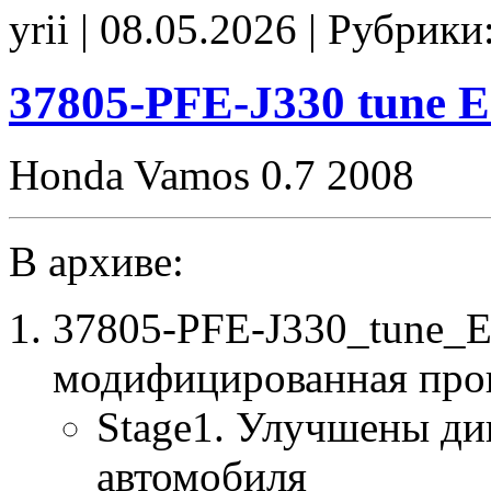
51E-
yrii | 08.05.2026 | Рубрики
3260
tune
EGR_off
CHK(ok)
37805-PFE-J330 tune 
Honda Vamos 0.7 2008
В архиве:
37805-PFE-J330_tune_
модифицированная про
Stage1. Улучшены ди
автомобиля