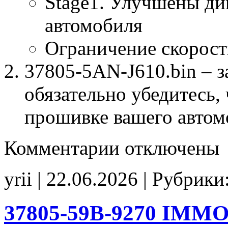
Stage1. Улучшены ди
автомобиля
Ограничение скорост
37805-5AN-J610.bin – з
обязательно убедитесь, 
прошивке вашего автом
к
Комментарии
отключены
записи
37805-
5AN-
yrii | 22.06.2026 | Рубрики
J610
Stage1
SpLim250
noCHK
37805-59B-9270 IMMO