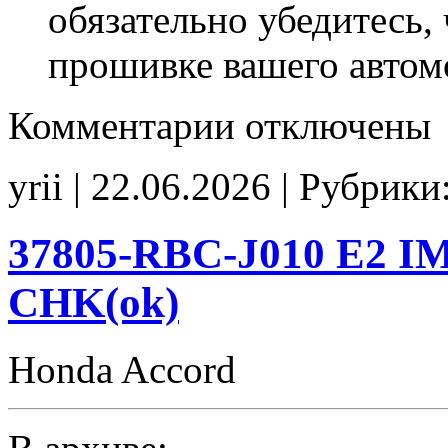
обязательно убедитесь, 
прошивке вашего автом
к
Комментарии
отключены
записи
37805-
RN0-
yrii | 22.06.2026 | Рубрики
R910
VCM_off
E2
CHK(ok)
37805-RBC-J010 E2 I
CHK(ok)
Honda Accord