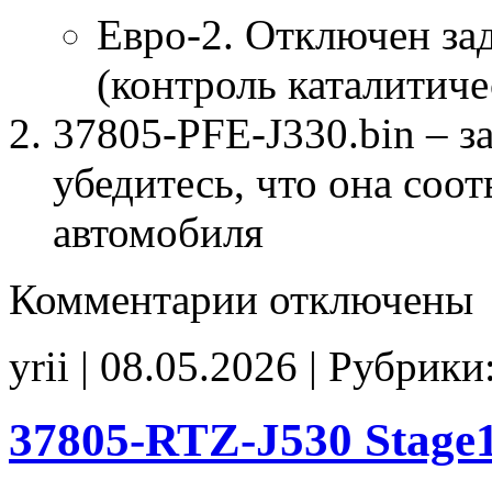
Евро-2. Отключен за
(контроль каталитиче
37805-PFE-J330.bin – з
убедитесь, что она соо
автомобиля
к
Комментарии
отключены
записи
37805-
PFE-
yrii | 08.05.2026 | Рубрики
J330
tune
E2
noCHK
37805-RTZ-J530 Stag