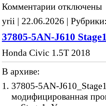
к
Комментарии
отключены
записи
37805-
RGM-
yrii | 22.06.2026 | Рубрики
A840
E0
EGR_off
VCM_off
37805-5AN-J610 Stag
P2646_off
CHK(ok)
Honda Civic 1.5T 2018
В архиве:
37805-5AN-J610_Stage
модифицированная про