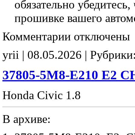
обязательно убедитесь, 
прошивке вашего автом
к
Комментарии
отключены
записи
37805-
RSA-
yrii | 08.05.2026 | Рубрики
G430
SensLevelOil_Off
CHK(ok)
37805-5M8-E210 E2 C
Honda Civic 1.8
В архиве: