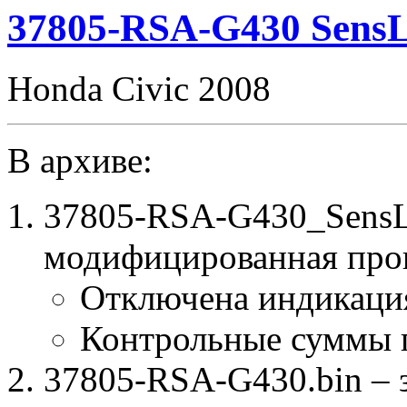
3090
37805-RSA-G430 SensL
E2
CHK(ok)
Honda Civic 2008
В архиве:
37805-RSA-G430_SensLe
модифицированная про
Отключена индикация
Контрольные суммы 
37805-RSA-G430.bin – 