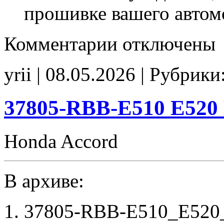
прошивке вашего автом
к
Комментарии
отключены
записи
37805-
RTZ-
yrii | 08.05.2026 | Рубрики
J530
Stage1
SpLim250
noCHK
37805-RBB-E510 E520 
Honda Accord
В архиве:
37805-RBB-E510_E520_