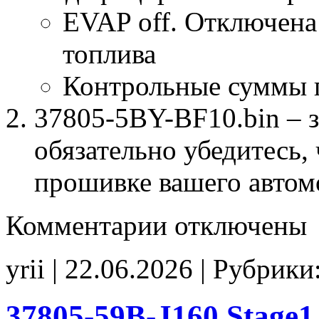
EVAP off. Отключена
топлива
Контрольные суммы 
37805-5BY-BF10.bin – 
обязательно убедитесь, 
прошивке вашего автом
к
Комментарии
отключены
записи
37805-
5BY-
yrii | 22.06.2026 | Рубрики
BF10
EVAP_off
CHK(ok)
37805-59B-J160 Stage