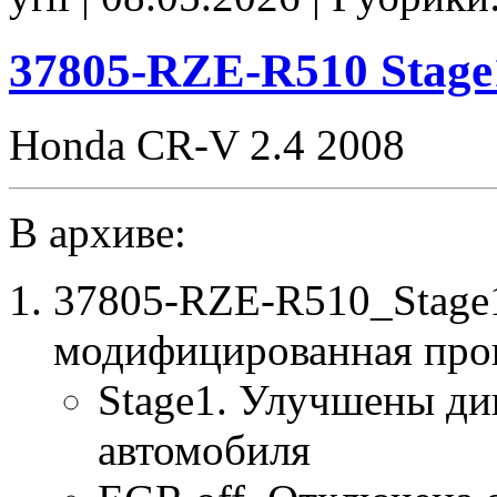
E2
CHK(ok)
37805-RZE-R510 Stag
Honda CR-V 2.4 2008
В архиве:
37805-RZE-R510_Stage
модифицированная про
Stage1. Улучшены ди
автомобиля