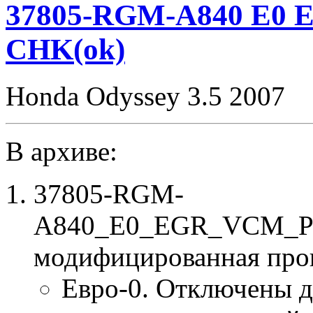
Idle700
37805-RGM-A840 E0 E
SpLim250
noCHK
CHK(ok)
Honda Odyssey 3.5 2007
В архиве:
37805-RGM-
A840_E0_EGR_VCM_P26
модифицированная про
Евро-0. Отключены д