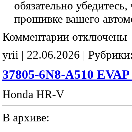
обязательно убедитесь, 
прошивке вашего автом
к
Комментарии
отключены
записи
37805-
RBC-
yrii | 22.06.2026 | Рубрики
J010
E2
IMMO_off
SpLim250
37805-6N8-A510 EVAP
CHK(ok)
Honda HR-V
В архиве: