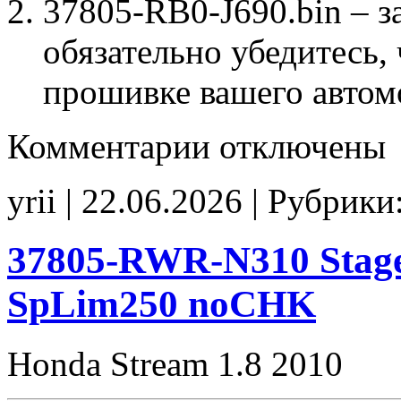
37805-RB0-J690.bin – з
обязательно убедитесь, 
прошивке вашего автом
к
Комментарии
отключены
записи
37805-
RB0-
yrii | 22.06.2026 | Рубрики
J690
Stage1
E2(EGR_off)
Idle700
37805-RWR-N310 Stage
SpLim250
CHK(ok)
SpLim250 noCHK
Honda Stream 1.8 2010