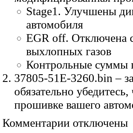
Stage1. Улучшены ди
автомобиля
EGR off. Отключена 
выхлопных газов
Контрольные суммы 
37805-51E-3260.bin – з
обязательно убедитесь, 
прошивке вашего автом
к
Комментарии
отключены
записи
37805-