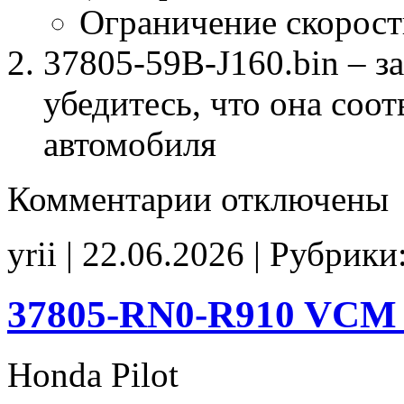
Ограничение скорост
37805-59B-J160.bin – з
убедитесь, что она соо
автомобиля
к
Комментарии
отключены
записи
37805-
59B-
yrii | 22.06.2026 | Рубрики
J160
Stage1
E2
SpLim250
37805-RN0-R910 VCM_
noCHK
Honda Pilot