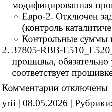
модифицированная про
Евро-2. Отключен за
(контроль каталитиче
Контрольные суммы 
37805-RBB-E510_E520_E
прошивка, обязательно 
соответствует прошивк
к
Комментарии
отключены
записи
37805-
RBB-
yrii | 08.05.2026 | Рубрики
E510
E520
E530