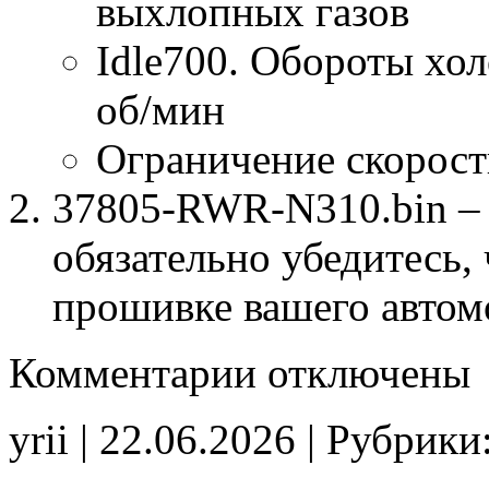
выхлопных газов
Idle700. Обороты хол
об/мин
Ограничение скорост
37805-RWR-N310.bin – 
обязательно убедитесь, 
прошивке вашего автом
к
Комментарии
отключены
записи
37805-
RWR-
yrii | 22.06.2026 | Рубрики
N310
Stage1
E2(EGR_off)