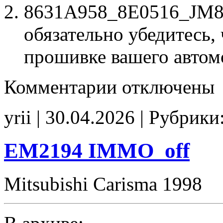
8631A958_8E0516_JM8E0
обязательно убедитесь, 
прошивке вашего автом
к
Комментарии
отключены
записи
8631A958
8E0516
yrii | 30.04.2026 | Рубрики
JM8E05
Stage1
noCHK
EM2194 IMMO_off
Mitsubishi Carisma 1998