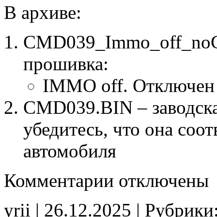
В архиве:
CMD039_Immo_off_noC
прошивка:
IMMO off. Отключен
CMD039.BIN – заводска
убедитесь, что она соо
автомобиля
к
Комментарии
отключены
записи
CMD039
IMMO_off
yrii | 26.12.2025 | Рубрики
noCHK