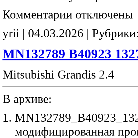
к
Комментарии
отключены
записи
1860B64500
577006
yrii | 04.03.2026 | Рубрики
SM5770
P0660
off
CHK(ok)
MN132789 B40923 132
Mitsubishi Grandis 2.4
В архиве:
MN132789_B40923_132
модифицированная про