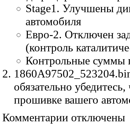
Stage1. Улучшены ди
автомобиля
Евро-2. Отключен за
(контроль каталитиче
Контрольные суммы 
1860A97502_523204.bin
обязательно убедитесь, 
прошивке вашего автом
к
Комментарии
отключены
записи
1860A97502
523204