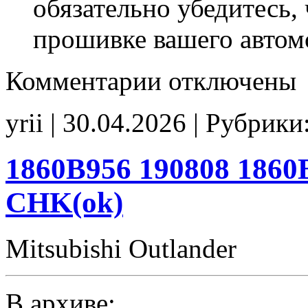
обязательно убедитесь, 
прошивке вашего автом
к
Комментарии
отключены
записи
MR988712
826300
yrii | 30.04.2026 | Рубрики
988712
EGR_off
noCHK
1860B956 190808 1860
CHK(ok)
Mitsubishi Outlander
В архиве: