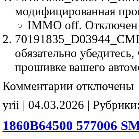
модифицированная про
IMMO off. Отключен
70191835_D03944_CMD0
обязательно убедитесь, 
прошивке вашего автом
к
Комментарии
отключены
записи
70191835
D03944
yrii | 04.03.2026 | Рубрики
CMD039
IMMO_off
1860B64500 577006 SM