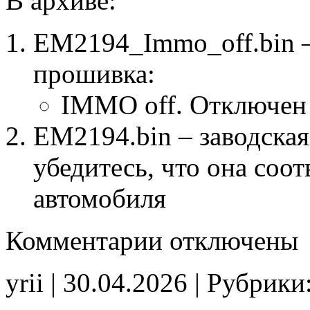
В архиве:
EM2194_Immo_off.bin 
прошивка:
IMMO off. Отключен
EM2194.bin – заводская
убедитесь, что она соо
автомобиля
к
Комментарии
отключены
записи
EM2194
IMMO_off
yrii | 30.04.2026 | Рубрики