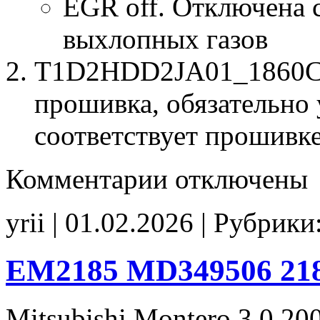
EGR off. Отключена 
выхлопных газов
T1D2HDD2JA01_1860C26
прошивка, обязательно 
соответствует прошивк
к
Комментарии
отключены
записи
T1D2HDD2JA01
1860C26301
yrii | 01.02.2026 | Рубрики
131302
Stage1
EGR_DPF_off
noCHK
EM2185 MD349506 218
Mitsubishi Montero 3.0 20