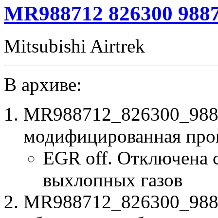
MR988712 826300 988
Mitsubishi Airtrek
В архиве:
MR988712_826300_988
модифицированная про
EGR off. Отключена 
выхлопных газов
MR988712_826300_98871