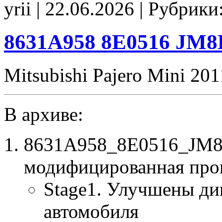
yrii | 22.06.2026 | Рубрики
Stage1
E2
CHK(ok)
8631A958 8E0516 JM8
Mitsubishi Pajero Mini 201
В архиве:
8631A958_8E0516_JM8
модифицированная про
Stage1. Улучшены ди
автомобиля