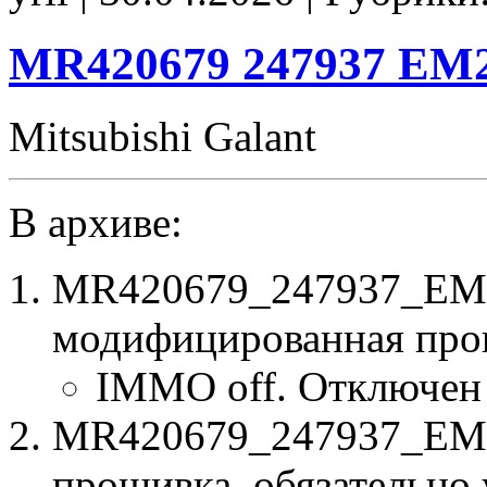
E2
CHK(ok)
MR420679 247937 EM
Mitsubishi Galant
В архиве:
MR420679_247937_EM2
модифицированная про
IMMO off. Отключен
MR420679_247937_EM24
прошивка, обязательно 