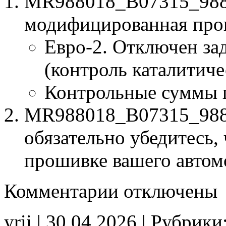
MR988018_B07315_988
модифицированная про
Евро-2. Отключен за
(контроль каталитиче
Контрольные суммы 
MR988018_B07315_98801
обязательно убедитесь, 
прошивке вашего автом
к
Комментарии
отключены
записи
MR988018
B07315
yrii | 30.04.2026 | Рубрики
988018