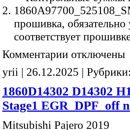
1860A97700_525108_SM
прошивка, обязательно 
соответствует прошивк
к
Комментарии
отключены
записи
1860A97700
525108
yrii | 26.12.2025 | Рубрики
SM5251
Stage1
CHK(ok)
1860D14302 D14302 
Stage1 EGR_DPF_off
Mitsubishi Pajero 2019