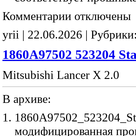
к
Комментарии
отключены
записи
1860B17000
F41501
yrii | 22.06.2026 | Рубрики
SMF415
Stage1
Idle900
CHK(ok)
1860A97502 523204 St
Mitsubishi Lancer X 2.0
В архиве:
1860A97502_523204_St
модифицированная про