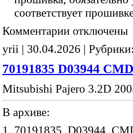
соответствует прошивк
к
Комментарии
отключены
записи
MR420679
247937
yrii | 30.04.2026 | Рубрики
EM2479
IMMO_off
70191835 D03944 CM
Mitsubishi Pajero 3.2D 20
В архиве:
70191835_D03944_CMD