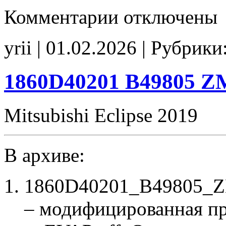
к
Комментарии
отключены
записи
1860A319
60A319
yrii | 01.02.2026 | Рубрики
831219
E2
noCHK
1860D40201 B49805 Z
Mitsubishi Eclipse 2019
В архиве:
1860D40201_B49805_Z
– модифицированная п