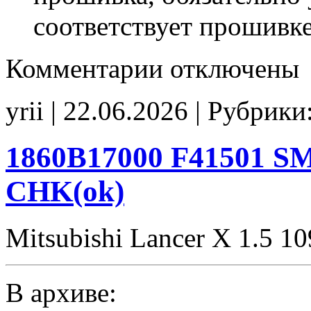
соответствует прошивк
к
Комментарии
отключены
записи
ZMB456
1860D11102
yrii | 22.06.2026 | Рубрики
B45610
E2
CHK(ok)
1860B17000 F41501 SM
CHK(ok)
Mitsubishi Lancer X 1.5 1
В архиве: