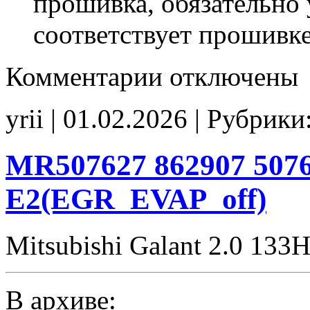
прошивка, обязательно 
соответствует прошивк
к
Комментарии
отключены
записи
EM2185
MD349506
yrii | 01.02.2026 | Рубрики
218505
E2
EGR_off
MR507627 862907 5076
E2(EGR_EVAP_off)
Mitsubishi Galant 2.0 133
В архиве: