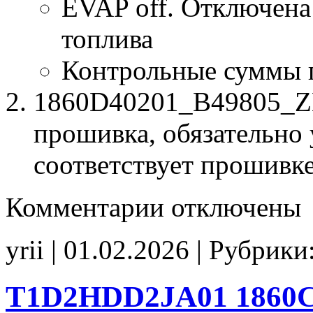
EVAP off. Отключена
топлива
Контрольные суммы 
1860D40201_B49805_ZM
прошивка, обязательно 
соответствует прошивк
к
Комментарии
отключены
записи
1860D40201
B49805
yrii | 01.02.2026 | Рубрики
ZMB49
EVAP_off
CHK(ok)
T1D2HDD2JA01 1860C2