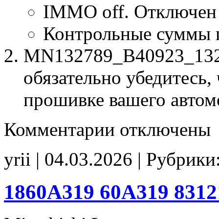
IMMO off. Отключен
Контрольные суммы 
MN132789_B40923_13278
обязательно убедитесь, 
прошивке вашего автом
к
Комментарии
отключены
записи
MN132789
B40923
yrii | 04.03.2026 | Рубрики
132789
IMMO_off
CHK(ok)
1860A319 60A319 831