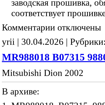
заводская прошивка, об
соответствует прошивк
к
Комментарии
отключены
записи
1860B956
190808
yrii | 30.04.2026 | Рубрики
1860B95601-
SM1908
Stage1
E2
MR988018 B07315 988
CHK(ok)
Mitsubishi Dion 2002
В архиве: