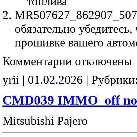
топлива
MR507627_862907_50762
обязательно убедитесь, 
прошивке вашего автом
к
Комментарии
отключены
записи
MR507627
862907
yrii | 01.02.2026 | Рубрики
507627
tune
E2(EGR_EVAP_off)
CMD039 IMMO_off n
Mitsubishi Pajero