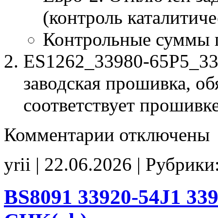
(контроль каталитиче
Контрольные суммы 
ES1262_33980-65P5_33
заводская прошивка, об
соответствует прошивк
к
Комментарии
отключены
записи
ES1262
33980-
yrii | 22.06.2026 | Рубрики
65P5
33980-
65P5
00001
BS8091 33920-54J1 339
tune
E2
CHK(ok)