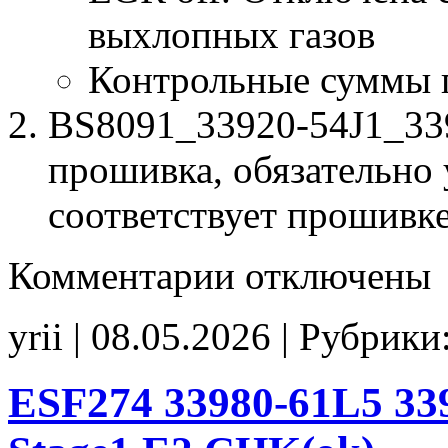
выхлопных газов
Контрольные суммы 
BS8091_33920-54J1_339
прошивка, обязательно 
соответствует прошивк
к
Комментарии
отключены
записи
BS8091
33920-
yrii | 08.05.2026 | Рубрики
54J1
33920-
54J0
00001
ESF274 33980-61L5 33
E2(EGR_off)
CHK(ok)