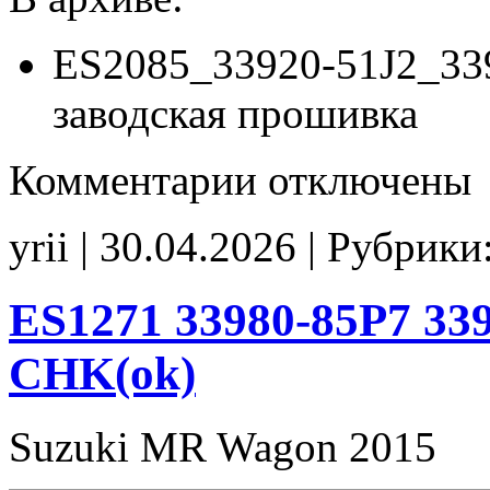
ES2085_33920-51J2_33
заводская прошивка
к
Комментарии
отключены
записи
ES2085
33920-
yrii | 30.04.2026 | Рубрики
51J2
33920-
51D2
00001
ES1271 33980-85P7 339
stock
CHK(ok)
Suzuki MR Wagon 2015