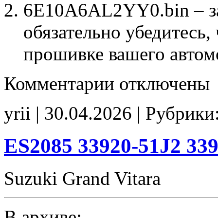
6E10A6AL2YY0.bin – з
обязательно убедитесь, 
прошивке вашего автом
к
Комментарии
отключены
записи
6E10A6AL2YY0
Stage1
yrii | 30.04.2026 | Рубрики
E2(EGR_off)
Idle800
CHK(ok)
ES2085 33920-51J2 339
Suzuki Grand Vitara
В архиве: