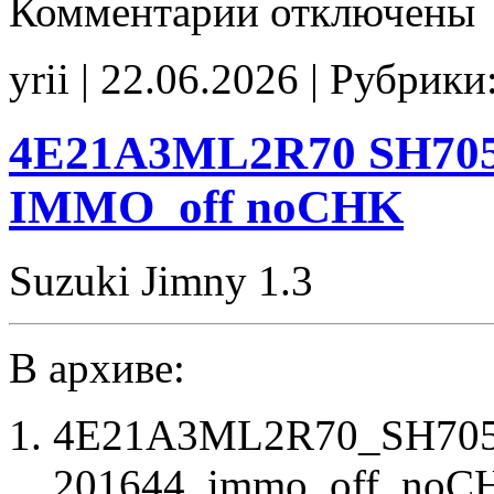
Комментарии
отключены
записи
ES7436_33980-
77R4_33980-
yrii | 22.06.2026 | Рубрики
77R0_00000
Stage1
CHK(ok)
4E21A3ML2R70 SH7055
IMMO_off noCHK
Suzuki Jimny 1.3
В архиве:
4E21A3ML2R70_SH705
201644_immo_off_noCH