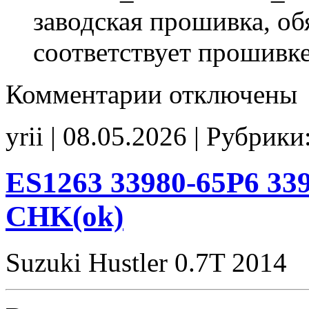
заводская прошивка, об
соответствует прошивк
к
Комментарии
отключены
записи
ES1362
33980-
yrii | 08.05.2026 | Рубрики
77R1
33980-
77K0
00000
ES1263 33980-65P6 339
Stage1
SpLim200
CHK(ok)
CHK(ok)
Suzuki Hustler 0.7T 2014