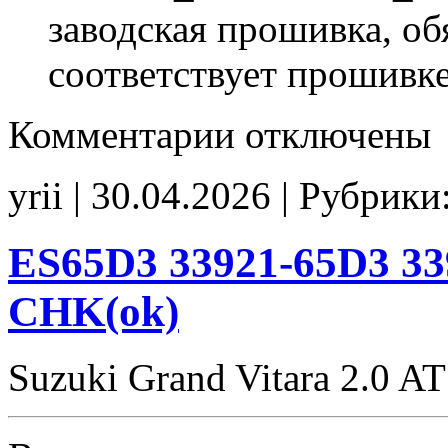
заводская прошивка, об
соответствует прошивк
к
Комментарии
отключены
записи
ES7436
33980-
yrii | 30.04.2026 | Рубрики
77R4
33980-
77R0
00000
ES65D3 33921-65D3 33
Stage1
E2
CHK(ok)
CHK(ok)
Suzuki Grand Vitara 2.0 AT