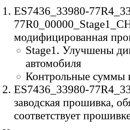
ES7436_33980-77R4_33
77R0_00000_Stage1_CH
модифицированная про
Stage1. Улучшены ди
автомобиля
Контрольные суммы 
ES7436_33980-77R4_33
заводская прошивка, об
соответствует прошивк
к