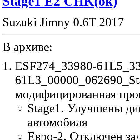
Stage1 E2 CHK(ok)
Suzuki Jimny 0.6T 2017
В архиве:
ESF274_33980-61L5_33
61L3_00000_062690_St
модифицированная про
Stage1. Улучшены ди
автомобиля
Евро-2. Отключен за