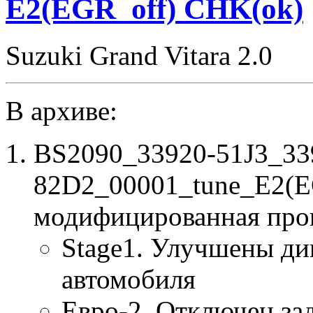
E2(EGR_off) CHK(ok)
Suzuki Grand Vitara 2.0
В архиве:
BS2090_33920-51J3_33
82D2_00001_tune_E2(E
модифицированная про
Stage1. Улучшены ди
автомобиля
Евро-2. Отключен за