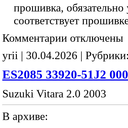
прошивка, обязательно 
соответствует прошивк
к
Комментарии
отключены
записи
ES65D3
33921-
yrii | 30.04.2026 | Рубрики
65D3
33920-
65D2
E2(EGR_off)
ES2085 33920-51J2 00
CHK(ok)
Suzuki Vitara 2.0 2003
В архиве: