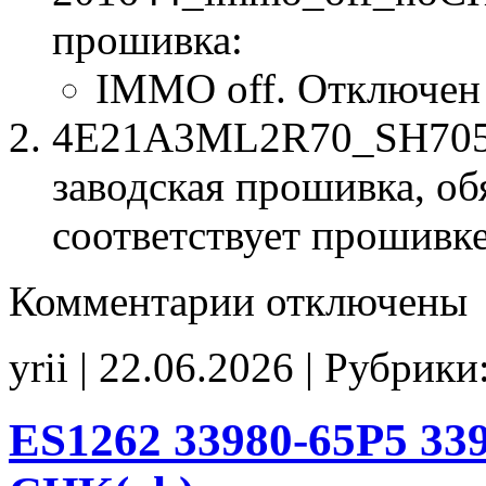
прошивка:
IMMO off. Отключен
4E21A3ML2R70_SH7055
заводская прошивка, об
соответствует прошивк
к
Комментарии
отключены
записи
4E21A3ML2R70
SH7055-
yrii | 22.06.2026 | Рубрики
20260519-
201644
IMMO_off
noCHK
ES1262 33980-65P5 339