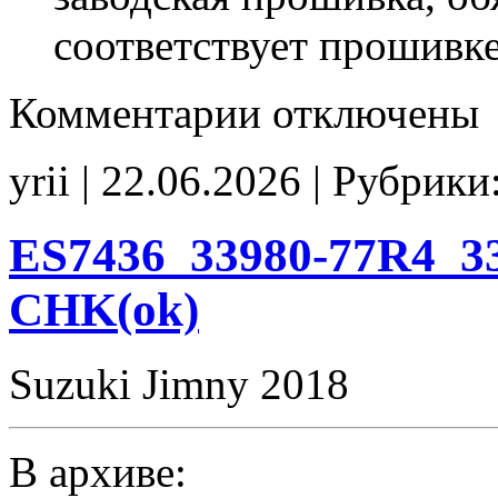
соответствует прошивк
к
Комментарии
отключены
записи
ES65D5
0002
yrii | 22.06.2026 | Рубрики
33921-
65D5
33921-
65D2
ES7436_33980-77R4_33
E2(EGR_EVAP_off)
CHK(ok)
CHK(ok)
Suzuki Jimny 2018
В архиве: