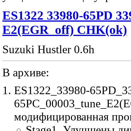
82D2
00001
ES1322 33980-65PD 33
tune
E2(EGR_off)
E2(EGR_off) CHK(ok)
CHK(ok)
Suzuki Hustler 0.6h
В архиве:
ES1322_33980-65PD_3
65PC_00003_tune_E2(E
модифицированная про
Stage1. Улучшены ди