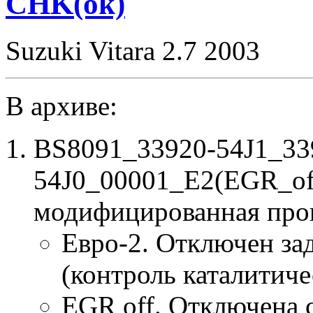
CHK(ok)
Suzuki Vitara 2.7 2003
В архиве:
BS8091_33920-54J1_33
54J0_00001_E2(EGR_of
модифицированная про
Евро-2. Отключен за
(контроль каталитиче
EGR off. Отключена 