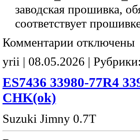
заводская прошивка, об
соответствует прошивк
к
Комментарии
отключены
записи
ES1263
33980-
yrii | 08.05.2026 | Рубрики
65P6
33980-
65P1
00002
ES7436 33980-77R4 33
Stage1
E2
CHK(ok)
CHK(ok)
Suzuki Jimny 0.7T