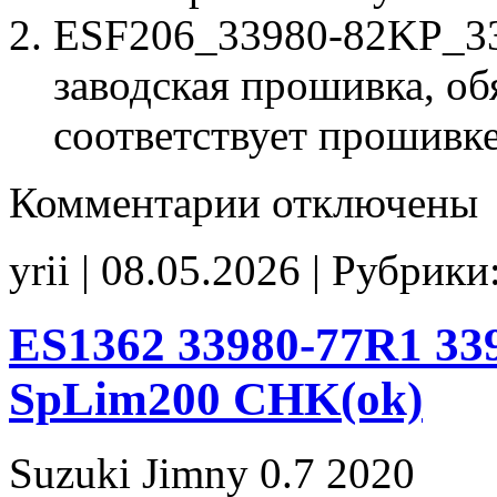
ESF206_33980-82KP_33
заводская прошивка, об
соответствует прошивк
к
Комментарии
отключены
записи
ESF206
33980-
yrii | 08.05.2026 | Рубрики
82KP
33980-
82KH
00001
ES1362 33980-77R1 33
E2
CHK(ok)
SpLim200 CHK(ok)
Suzuki Jimny 0.7 2020