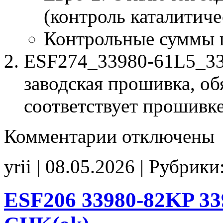
(контроль каталитиче
Контрольные суммы 
ESF274_33980-61L5_33
заводская прошивка, об
соответствует прошивк
к
Комментарии
отключены
записи
ESF274
33980-
yrii | 08.05.2026 | Рубрики
61L5
33980-
61L3
00000
ESF206 33980-82KP 33
062690
Stage1
E2