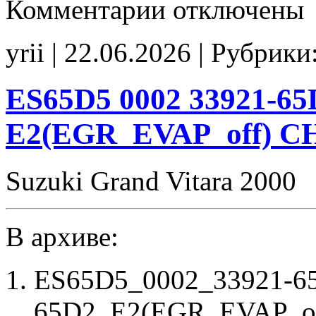
Комментарии
отключены
записи
ES1322
33980-
yrii | 22.06.2026 | Рубрики
65PD
33980-
65PC
00003
ES65D5 0002 33921-65
tune
E2(EGR_off)
E2(EGR_EVAP_off) C
CHK(ok)
Suzuki Grand Vitara 2000
В архиве:
ES65D5_0002_33921-6
65D2_E2(EGR_EVAP_off