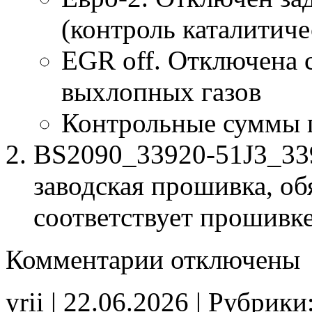
(контроль каталитиче
EGR off. Отключена 
выхлопных газов
Контрольные суммы 
BS2090_33920-51J3_33
заводская прошивка, об
соответствует прошивк
к
Комментарии
отключены
записи
BS2090
33920-
yrii | 22.06.2026 | Рубрики
51J3
33920-