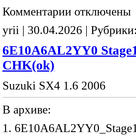
к
Комментарии
отключены
записи
ES2085
33920-
yrii | 30.04.2026 | Рубрики
51J2
00000
E2(EGR_off)
CHK(ok)
6E10A6AL2YY0 Stage1 
CHK(ok)
Suzuki SX4 1.6 2006
В архиве:
6E10A6AL2YY0_Stage1_