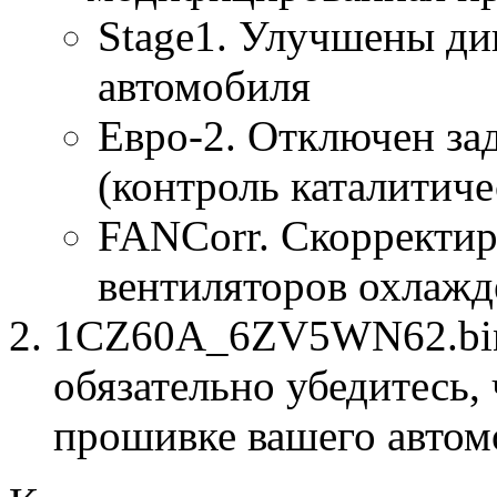
Stage1. Улучшены ди
автомобиля
Евро-2. Отключен за
(контроль каталитиче
FANCorr. Скорректир
вентиляторов охлажд
1CZ60A_6ZV5WN62.bin 
обязательно убедитесь, 
прошивке вашего автом
к