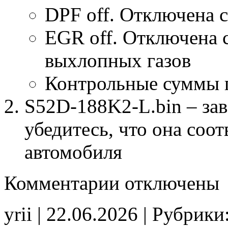
DPF off. Отключена 
EGR off. Отключена 
выхлопных газов
Контрольные суммы 
S52D-188K2-L.bin – зав
убедитесь, что она соо
автомобиля
к
Комментарии
отключены
записи
S52D-
188K2-
yrii | 22.06.2026 | Рубрики
L
Stage1