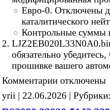
Евро-0. Отключены д
каталитического нейт
Контрольные суммы 
LJZ2EB020L33N0A0.bin 
обязательно убедитесь, 
прошивке вашего автом
к
Комментарии
отключены
записи
LJZ2EB020L33N0A0
E0
yrii | 22.06.2026 | Рубрики
CHK(ok)