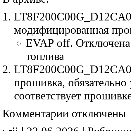
LT8F200C00G_D12CA07
модифицированная про
EVAP off. Отключена
топлива
LT8F200C00G_D12CA071
прошивка, обязательно 
соответствует прошивк
к
Комментарии
отключены
записи
LT8F200C00G
D12CA07107
EVAP_off