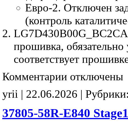
Евро-2. Отключен за
(контроль каталитиче
LG7D430B00G_BC2CA071
прошивка, обязательно 
соответствует прошивк
к
Комментарии
отключены
записи
LG7D430B00G
BC2CA07107
yrii | 22.06.2026 | Рубрики
E2
noCHK
37805-58R-E840 Stag