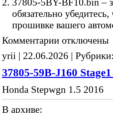
37805-5BY-BF10.bin – 
обязательно убедитесь, 
прошивке вашего автом
к
Комментарии
отключены
записи
37805-
5BY-
yrii | 22.06.2026 | Рубрики
BF10
EVAP_off
CHK(ok)
37805-59B-J160 Stage
Honda Stepwgn 1.5 2016
В архиве: