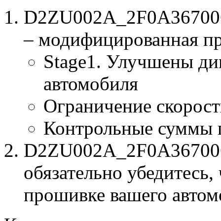
D2ZU002A_2F0A367006
– модифицированная п
Stage1. Улучшены ди
автомобиля
Ограничение скорост
Контрольные суммы 
D2ZU002A_2F0A367006.
обязательно убедитесь, 
прошивке вашего автом
к