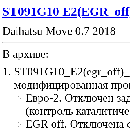
EGR_DPF_off
CHK(ok)
ST091G10 E2(EGR_off
Daihatsu Move 0.7 2018
В архиве:
ST091G10_E2(egr_off)_
модифицированная про
Евро-2. Отключен за
(контроль каталитиче
EGR off. Отключена 