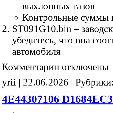
выхлопных газов
Контрольные суммы 
ST091G10.bin – заводск
убедитесь, что она соо
автомобиля
к
Комментарии
отключены
записи
ST091G10
E2(EGR_off)
yrii | 22.06.2026 | Рубрики
CHK(ok)
4E44307106 D1684EC3 