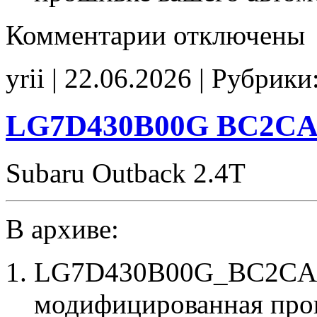
к
Комментарии
отключены
записи
EE5F200T
5B22164007
yrii | 22.06.2026 | Рубрики
E2(EGR_off)
FANcorr
CHK(ok)
LG7D430B00G BC2CA
Subaru Outback 2.4T
В архиве:
LG7D430B00G_BC2CA0
модифицированная про