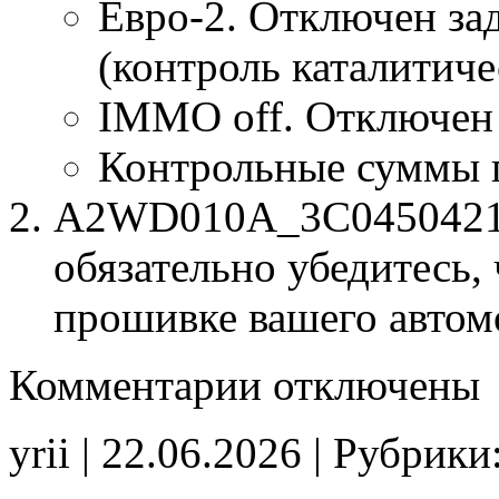
Евро-2. Отключен за
(контроль каталитиче
IMMO off. Отключен
Контрольные суммы 
A2WD010A_3C04504216.
обязательно убедитесь, 
прошивке вашего автом
к
Комментарии
отключены
записи
A2WD010A
3C04504216
yrii | 22.06.2026 | Рубрики
E2
IMMO_off
CHK(ok)