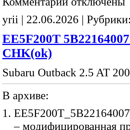
Комментарии
отключены
записи
1CZ60A
6ZV5WN62
yrii | 22.06.2026 | Рубрики
Stage1
E2Catoff
FANcorr
noCHK
EE5F200T 5B22164007
CHK(ok)
Subaru Outback 2.5 AT 20
В архиве:
EE5F200T_5B22164007_
– модифицированная п