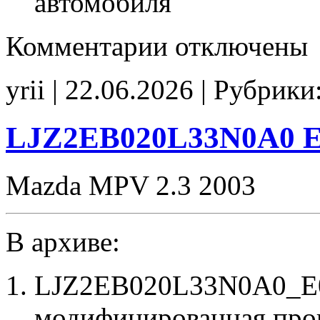
автомобиля
к
Комментарии
отключены
записи
37805-
59B-
yrii | 22.06.2026 | Рубрики
J160
Stage1
E2
SpLim250
LJZ2EB020L33N0A0 E
noCHK
Mazda MPV 2.3 2003
В архиве:
LJZ2EB020L33N0A0_E0
модифицированная про