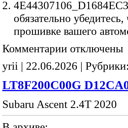
4E44307106_D1684EC3.b
обязательно убедитесь, 
прошивке вашего автом
к
Комментарии
отключены
записи
4E44307106
D1684EC3
yrii | 22.06.2026 | Рубрики
Stage1
E2
CHK(fix)
LT8F200C00G D12CA0
Subaru Ascent 2.4T 2020
В архиве: