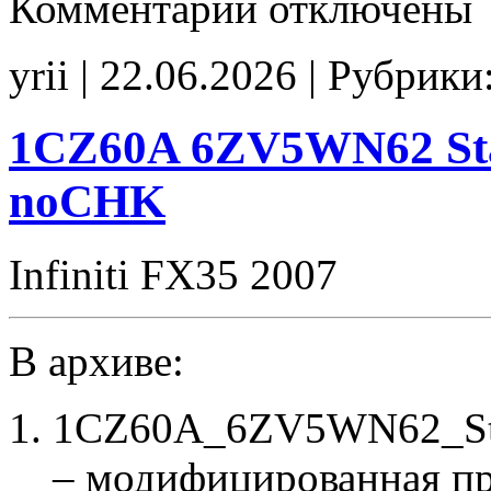
Комментарии
отключены
записи
D2ZU002A
2F0A367006
yrii | 22.06.2026 | Рубрики
Stage1
SpLim250
CHK(ok)
1CZ60A 6ZV5WN62 Sta
noCHK
Infiniti FX35 2007
В архиве:
1CZ60A_6ZV5WN62_Sta
– модифицированная п