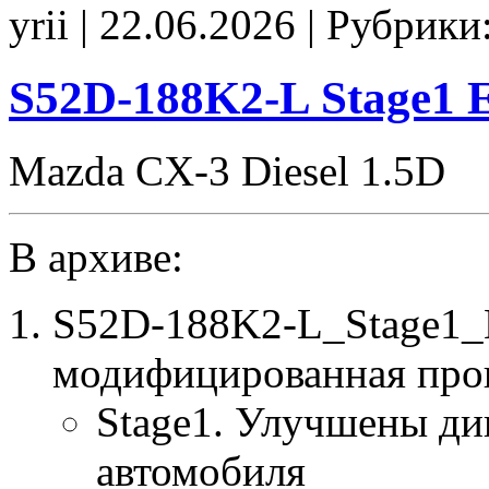
ca655019
yrii | 22.06.2026 | Рубрики
tune
E2
CHK(ok)
S52D-188K2-L Stage1
Mazda CX-3 Diesel 1.5D
В архиве:
S52D-188K2-L_Stage1_
модифицированная про
Stage1. Улучшены ди
автомобиля