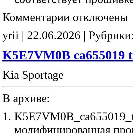
к
Комментарии
отключены
записи
ES1322
33980-
yrii | 22.06.2026 | Рубрики
65PD
33980-
65PC
00003
K5E7VM0B ca655019 t
tune
E2(EGR_off)
CHK(ok)
Kia Sportage
В архиве:
K5E7VM0B_ca655019_t
модифицированная про