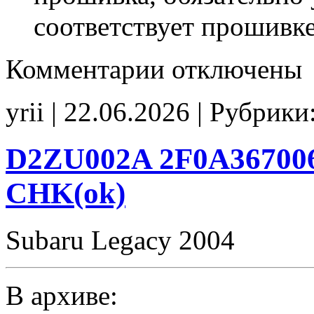
соответствует прошивк
к
Комментарии
отключены
записи
ZMB456
1860D11102
yrii | 22.06.2026 | Рубрики
B45610
E2
CHK(ok)
D2ZU002A 2F0A367006
CHK(ok)
Subaru Legacy 2004
В архиве: