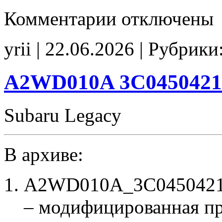
к
Комментарии
отключены
записи
37805-
58R-
yrii | 22.06.2026 | Рубрики
E840
Stage1
noCHK
A2WD010A 3C0450421
Subaru Legacy
В архиве:
A2WD010A_3C04504216
– модифицированная п