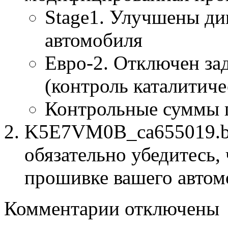
Stage1. Улучшены ди
автомобиля
Евро-2. Отключен за
(контроль каталитиче
Контрольные суммы 
K5E7VM0B_ca655019.bi
обязательно убедитесь, 
прошивке вашего автом
к
Комментарии
отключены
записи
K5E7VM0B