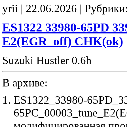
33920-
yrii | 22.06.2026 | Рубрики
51J3
33920-
82D2
00001
ES1322 33980-65PD 33
tune
E2(EGR_off)
E2(EGR_off) CHK(ok)
CHK(ok)
Suzuki Hustler 0.6h
В архиве:
ES1322_33980-65PD_3
65PC_00003_tune_E2(E
модифицированная про