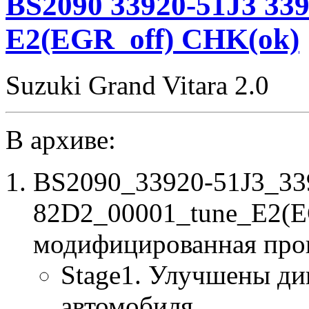
BS2090 33920-51J3 339
E2(EGR_off) CHK(ok)
Suzuki Grand Vitara 2.0
В архиве:
BS2090_33920-51J3_33
82D2_00001_tune_E2(E
модифицированная про
Stage1. Улучшены ди
автомобиля