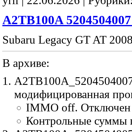
yrii | 22.06.2026 | Рубрики
noCHK
A2TB100A 520450400
Subaru Legacy GT AT 200
В архиве:
A2TB100A_5204504007
модифицированная про
IMMO off. Отключен
Контрольные суммы 